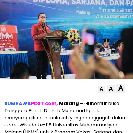
A
A
A
SUMBAWA
POST.com,
Malang –
Gubernur Nusa
Tenggara Barat, Dr. Lalu Muhamad Iqbal,
menyampaikan orasi ilmiah yang menggugah dalam
acara Wisuda ke-118 Universitas Muhammadiyah
Malang (UMM) untuk Program Vokasi, Sarjana, dan