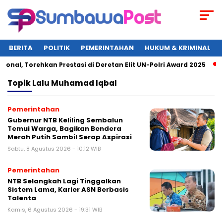
BERITA
POLITIK
PEMERINTAHAN
HUKUM & KRIMINAL
, Torehkan Prestasi di Deretan Elit UN-Polri Award 2025
Wa
Topik
Lalu Muhamad Iqbal
Pemerintahan
Gubernur NTB Keliling Sembalun
Temui Warga, Bagikan Bendera
Merah Putih Sambil Serap Aspirasi
Sabtu, 8 Agustus 2026 - 10:12 WIB
Pemerintahan
NTB Selangkah Lagi Tinggalkan
Sistem Lama, Karier ASN Berbasis
Talenta
Kamis, 6 Agustus 2026 - 19:31 WIB