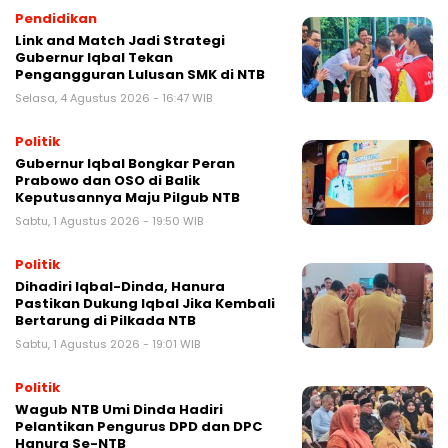
Pendidikan
Link and Match Jadi Strategi
Gubernur Iqbal Tekan
Pengangguran Lulusan SMK di NTB
Selasa, 4 Agustus 2026 - 16:47 WIB
Politik
Gubernur Iqbal Bongkar Peran
Prabowo dan OSO di Balik
Keputusannya Maju Pilgub NTB
Sabtu, 1 Agustus 2026 - 19:50 WIB
Politik
Dihadiri Iqbal-Dinda, Hanura
Pastikan Dukung Iqbal Jika Kembali
Bertarung di Pilkada NTB
Sabtu, 1 Agustus 2026 - 19:01 WIB
Politik
Wagub NTB Umi Dinda Hadiri
Pelantikan Pengurus DPD dan DPC
Hanura Se-NTB