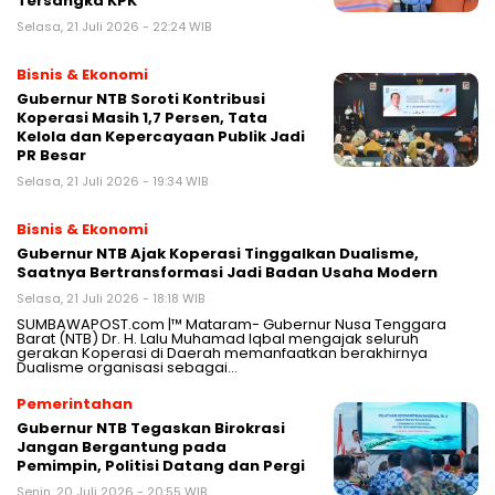
Tersangka KPK
Selasa, 21 Juli 2026 - 22:24 WIB
Bisnis & Ekonomi
Gubernur NTB Soroti Kontribusi
Koperasi Masih 1,7 Persen, Tata
Kelola dan Kepercayaan Publik Jadi
PR Besar
Selasa, 21 Juli 2026 - 19:34 WIB
Bisnis & Ekonomi
Gubernur NTB Ajak Koperasi Tinggalkan Dualisme,
Saatnya Bertransformasi Jadi Badan Usaha Modern
Selasa, 21 Juli 2026 - 18:18 WIB
SUMBAWAPOST.com |™ Mataram- Gubernur Nusa Tenggara
Barat (NTB) Dr. H. Lalu Muhamad Iqbal mengajak seluruh
gerakan Koperasi di Daerah memanfaatkan berakhirnya
Dualisme organisasi sebagai…
Pemerintahan
Gubernur NTB Tegaskan Birokrasi
Jangan Bergantung pada
Pemimpin, Politisi Datang dan Pergi
Senin, 20 Juli 2026 - 20:55 WIB