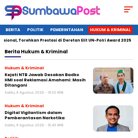
BERITA
POLITIK
PEMERINTAHAN
HUKUM & KRIMINAL
l, Torehkan Prestasi di Deretan Elit UN-Polri Award 2025
W
Berita
Hukum & Kriminal
Hukum & Kriminal
Kejati NTB Jawab Desakan Badko
HMI soal Reklamasi Amahami: Masih
Ditangani
Sabtu, 8 Agustus 2026 - 19:32 WIB
Hukum & Kriminal
Digital Vigilantism dalam
Pemberantasan Narkotika
Sabtu, 8 Agustus 2026 - 15:43 WIB