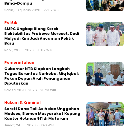
Bima-Dompu
Senin, 3 Agustus 2026 - 22:02 WIB
Politik
SMRC Ungkap Biang Kerok
Elektabilitas Prabowo Merosot, Dedi
Mulyadi Kini Jadi Ancaman Politik
Baru
Rabu, 29 Juli 2026 - 16:02 WIB
Pemerintahan
Gubernur NTB Siapkan Langkah
Tegas Berantas Narkoba, Miq Iqbal:
Pekan Depan Arah Penanganan
Diputuskan
Selasa, 28 Juli 2026 - 20:23 WIB
Hukum & Kriminal
Soroti Dana Tali Asih dan Unggahan
Medsos, Elemen Masyarakat Kepung
Kantor Hotman 911 di Mataram
Jumat, 24 Juli 2026 - 17:40 WIB