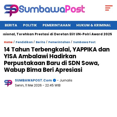
BERITA
POLITIK
PEMERINTAHAN
HUKUM & KRIMINAL
nal, Torehkan Prestasi di Deretan Elit UN-Polri Award 2025
/
/
/
/
Home
Pendidikan
Berita
Pemerintahan
Sumbawa Post
14 Tahun Terbengkalai, YAPPIKA dan
YISA Ambalawi Hadirkan
Perpustakaan Baru di SDN Sowa,
Wabup Bima Beri Apresiasi
SUMBAWAPOST.com
- Jurnalis
Senin, 11 Mei 2026
- 22:45 WIB