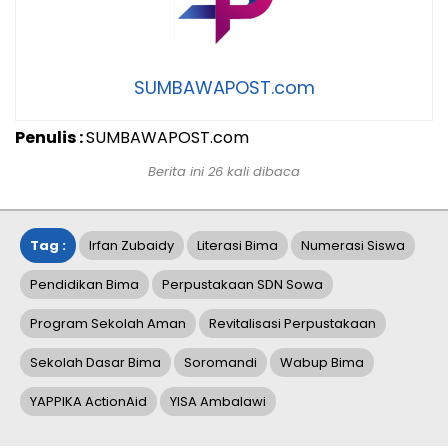
SUMBAWAPOST.com
Penulis :
SUMBAWAPOST.com
Berita ini 26 kali dibaca
Tag :
Irfan Zubaidy
Literasi Bima
Numerasi Siswa
Pendidikan Bima
Perpustakaan SDN Sowa
Program Sekolah Aman
Revitalisasi Perpustakaan
Sekolah Dasar Bima
Soromandi
Wabup Bima
YAPPIKA ActionAid
YISA Ambalawi