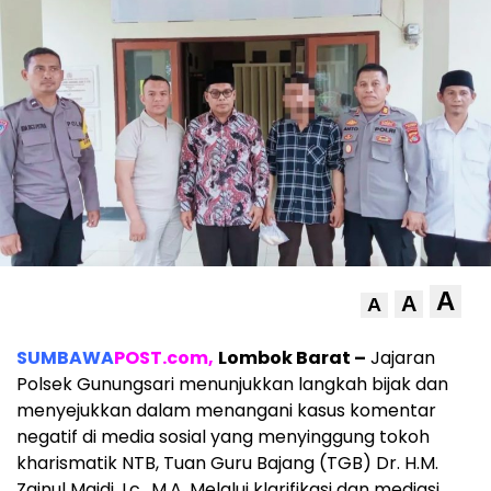
A
A
A
SUMBAWA
POST.com,
Lombok Barat –
Jajaran
Polsek Gunungsari menunjukkan langkah bijak dan
menyejukkan dalam menangani kasus komentar
negatif di media sosial yang menyinggung tokoh
kharismatik NTB, Tuan Guru Bajang (TGB) Dr. H.M.
Zainul Majdi, Lc., M.A. Melalui klarifikasi dan mediasi