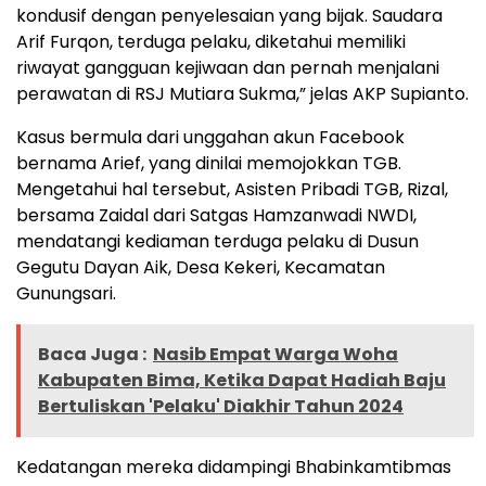
kondusif dengan penyelesaian yang bijak. Saudara
Arif Furqon, terduga pelaku, diketahui memiliki
riwayat gangguan kejiwaan dan pernah menjalani
perawatan di RSJ Mutiara Sukma,” jelas AKP Supianto.
Kasus bermula dari unggahan akun Facebook
bernama Arief, yang dinilai memojokkan TGB.
Mengetahui hal tersebut, Asisten Pribadi TGB, Rizal,
bersama Zaidal dari Satgas Hamzanwadi NWDI,
mendatangi kediaman terduga pelaku di Dusun
Gegutu Dayan Aik, Desa Kekeri, Kecamatan
Gunungsari.
Baca Juga :
Nasib Empat Warga Woha
Kabupaten Bima, Ketika Dapat Hadiah Baju
Bertuliskan 'Pelaku' Diakhir Tahun 2024
Kedatangan mereka didampingi Bhabinkamtibmas