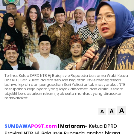
Terlihat Ketua DPRD NTB Hj Baiq Isvie Rupaeda bersama Wakil Ketua
DPR RI Hj Sari Yuliati dalam sebuah kegiatan. Isvie menegaskan
bahwa kiprah dan pengabdian Sari Yuliati untuk masyarakat NTB
merupakan kerja nyata yang layak dihormati dan dinilai secara
objektif berdasarkan rekam jejak serta manfaat yang dirasakan
masyarakat.
A
A
A
SUMBAWA
POST.com
| Mataram-
Ketua DPRD
Provinsi NTB, Hj. Baiq Isvie Rupaeda, angkat bicara