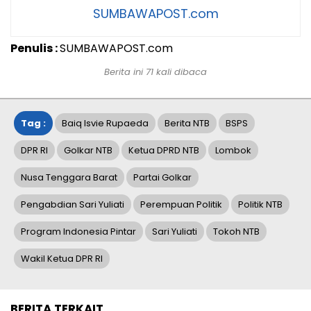
SUMBAWAPOST.com
Penulis :
SUMBAWAPOST.com
Berita ini 71 kali dibaca
Tag :
Baiq Isvie Rupaeda
Berita NTB
BSPS
DPR RI
Golkar NTB
Ketua DPRD NTB
Lombok
Nusa Tenggara Barat
Partai Golkar
Pengabdian Sari Yuliati
Perempuan Politik
Politik NTB
Program Indonesia Pintar
Sari Yuliati
Tokoh NTB
Wakil Ketua DPR RI
BERITA TERKAIT