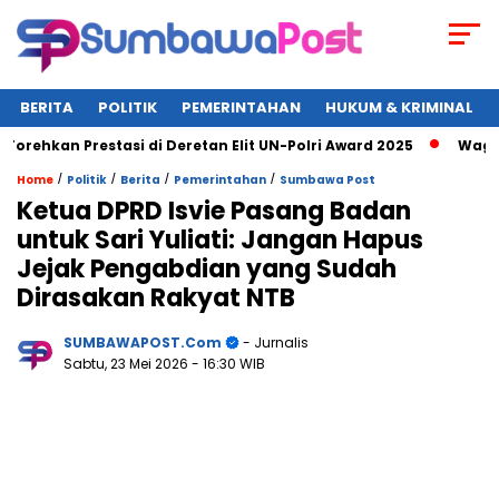
BERITA
POLITIK
PEMERINTAHAN
HUKUM & KRIMINAL
an Prestasi di Deretan Elit UN-Polri Award 2025
Wagub NTB 
/
/
/
/
Home
Politik
Berita
Pemerintahan
Sumbawa Post
Ketua DPRD Isvie Pasang Badan
untuk Sari Yuliati: Jangan Hapus
Jejak Pengabdian yang Sudah
Dirasakan Rakyat NTB
SUMBAWAPOST.com
- Jurnalis
Sabtu, 23 Mei 2026
- 16:30 WIB