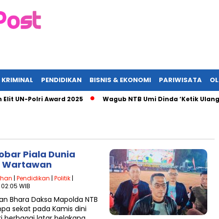
 KRIMINAL
PENDIDIKAN
BISNIS & EKONOMI
PARIWISATA
O
-Polri Award 2025
Wagub NTB Umi Dinda ‘Ketik Ulang’ Komitm
obar Piala Dunia
ga Wartawan
ahan
|
Pendidikan
|
Politik
|
- 02:05 WIB
n Bhara Daksa Mapolda NTB
pa sekat pada Kamis dini
i berbagai latar belakang,…