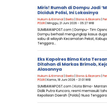
Miris! Rumah di Dompu Jadi ‘M
Diciduk Polisi, Ini Lokasinya
Hukum & Kriminal
|
Berita
|
Bisnis & Ekonomi
|
Pe
POLRI
| Minggu, 21 Juni 2026 - 05:27 WIB
SUMBAWAPOST.com | Dompu- Tim Opsnal 
Dompu berhasil mengungkap kasus dugaan
sabu di wilayah Kecamatan Pekat, Kabu
Tenggara…
Eks Kapolres Bima Kota Ters
Ditahan di Markas Brimob, Kej
Alasannya
Hukum & Kriminal
|
Berita
|
Bisnis & Ekonomi
|
Pe
POLRI
| Kamis, 18 Juni 2026 - 21:01 WIB
SUMBAWAPOST.com | Kota Bima- Mantan K
Didik Putra Kuncoro, resmi memasuki ta
Kepolisian Daerah (Polda) Nusa Tenggar