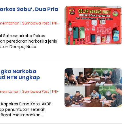
arkas Sabu’, Dua Pria
merintahan
|
Sumbawa Post
|
TNI-
Satresnarkoba Polres
 peredaran narkotika jenis
paten Dompu, Nusa
angka Narkoba
ati NTB Ungkap
merintahan
|
Sumbawa Post
|
TNI-
apolres Bima Kota, AKBP
hap penuntutan setelah
a Barat melimpahkan…