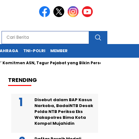
LAHRAGA
TNI-POLRI
MEMBER
en ASN, Tegur Pejabat yang Bikin Persepsi Negatif
Kapolda
TRENDING
Disebut dalam BAP Kasus
Narkoba, BadaiNTB Desak
Polda NTB Periksa Eks
Wakapolres Bima Kota
Kompol Mujahidin
Daftar Peraih Medali