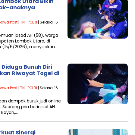
 Lombok Utara Bikin
Anak-anaknya
awa Post
|
TNI-POLRI
| Selasa, 16
uan jasad AH (58), warga
paten Lombok Utara, di
n (15/6/2026), menyisakan…
 Diduga Bunuh Diri
ukan Riwayat Togel di
awa Post
|
TNI-POLRI
| Selasa, 16
n dampak buruk judi online
Seorang pria berinisial AH
 Bayan,…
kuat Sinergi