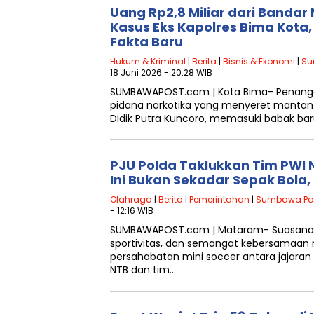
Uang Rp2,8 Miliar dari Bandar
Kasus Eks Kapolres Bima Kota,
Fakta Baru
Hukum & Kriminal
|
Berita
|
Bisnis & Ekonomi
|
Su
18 Juni 2026 - 20:28 WIB
SUMBAWAPOST.com | Kota Bima- Penanga
pidana narkotika yang menyeret mantan 
Didik Putra Kuncoro, memasuki babak baru
PJU Polda Taklukkan Tim PWI 
Ini Bukan Sekadar Sepak Bola, 
Olahraga
|
Berita
|
Pemerintahan
|
Sumbawa Po
- 12:16 WIB
SUMBAWAPOST.com | Mataram- Suasana 
sportivitas, dan semangat kebersamaan
persahabatan mini soccer antara jajaran
NTB dan tim…