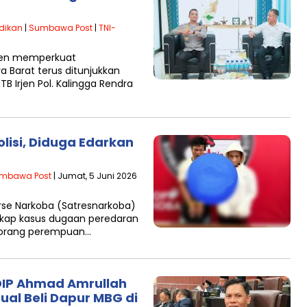
dikan
|
Sumbawa Post
|
TNI-
en memperkuat
 Barat terus ditunjukkan
B Irjen Pol. Kalingga Rendra
olisi, Diduga Edarkan
mbawa Post
| Jumat, 5 Juni 2026
se Narkoba (Satresnarkoba)
gkap kasus dugaan peredaran
 seorang perempuan…
PDIP Ahmad Amrullah
ual Beli Dapur MBG di