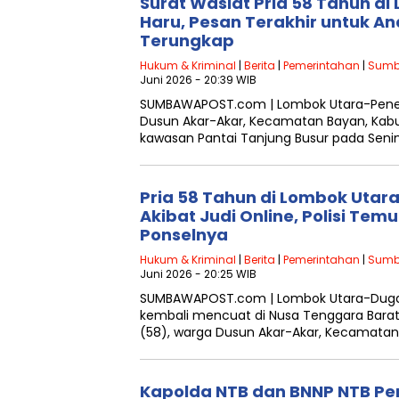
Surat Wasiat Pria 58 Tahun di
Haru, Pesan Terakhir untuk 
Terungkap
Hukum & Kriminal
|
Berita
|
Pemerintahan
|
Sumb
Juni 2026 - 20:39 WIB
SUMBAWAPOST.com | Lombok Utara-Penem
Dusun Akar-Akar, Kecamatan Bayan, Kabu
kawasan Pantai Tanjung Busur pada Seni
Pria 58 Tahun di Lombok Utara
Akibat Judi Online, Polisi Tem
Ponselnya
Hukum & Kriminal
|
Berita
|
Pemerintahan
|
Sumb
Juni 2026 - 20:25 WIB
SUMBAWAPOST.com | Lombok Utara-Dugaa
kembali mencuat di Nusa Tenggara Barat. 
(58), warga Dusun Akar-Akar, Kecamatan
Kapolda NTB dan BNNP NTB Per