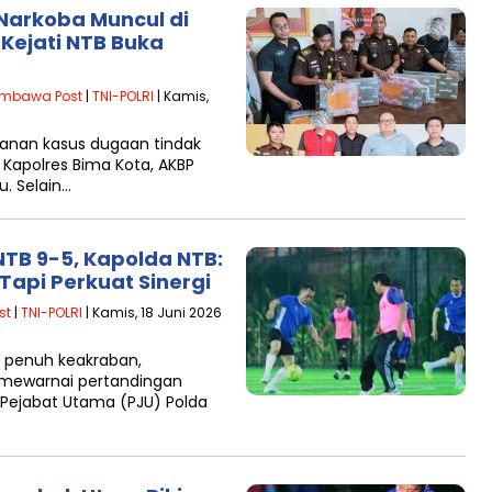
 Narkoba Muncul di
 Kejati NTB Buka
mbawa Post
|
TNI-POLRI
| Kamis,
nan kasus dugaan tindak
Kapolres Bima Kota, AKBP
. Selain…
NTB 9-5, Kapolda NTB:
Tapi Perkuat Sinergi
st
|
TNI-POLRI
| Kamis, 18 Juni 2026
penuh keakraban,
 mewarnai pertandingan
 Pejabat Utama (PJU) Polda