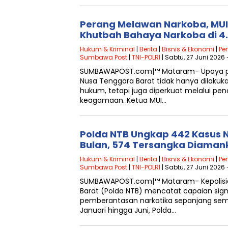
Perang Melawan Narkoba, MUI
Khutbah Bahaya Narkoba di 4.
Hukum & Kriminal
|
Berita
|
Bisnis & Ekonomi
|
Pe
Sumbawa Post
|
TNI-POLRI
| Sabtu, 27 Juni 2026 
SUMBAWAPOST.com|™ Mataram- Upaya p
Nusa Tenggara Barat tidak hanya dilakuk
hukum, tetapi juga diperkuat melalui pe
keagamaan. Ketua MUI…
Polda NTB Ungkap 442 Kasus 
Bulan, 574 Tersangka Diaman
Hukum & Kriminal
|
Berita
|
Bisnis & Ekonomi
|
Pe
Sumbawa Post
|
TNI-POLRI
| Sabtu, 27 Juni 2026 
SUMBAWAPOST.com|™ Mataram- Kepolisi
Barat (Polda NTB) mencatat capaian sign
pemberantasan narkotika sepanjang sem
Januari hingga Juni, Polda…