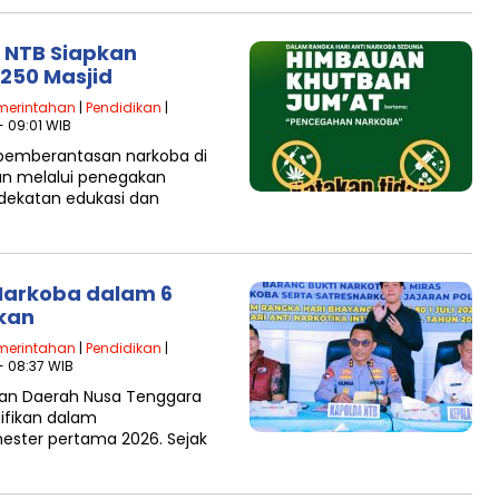
 NTB Siapkan
250 Masjid
merintahan
|
Pendidikan
|
- 09:01 WIB
emberantasan narkoba di
an melalui penegakan
ndekatan edukasi dan
Narkoba dalam 6
kan
merintahan
|
Pendidikan
|
- 08:37 WIB
an Daerah Nusa Tenggara
ifikan dalam
ester pertama 2026. Sejak