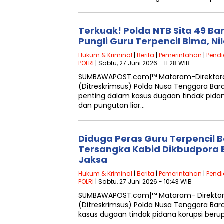
Terkuak! Polda NTB Sita 49 B
Pungli Guru Terpencil Bima, Ni
Hukum & Kriminal
|
Berita
|
Pemerintahan
|
Pendi
POLRI
| Sabtu, 27 Juni 2026 - 11:28 WIB
SUMBAWAPOST.com|™ Mataram-Direktorat
(Ditreskrimsus) Polda Nusa Tenggara B
penting dalam kasus dugaan tindak pida
dan pungutan liar…
Diduga Peras Guru Terpencil 
Tersangka Kabid Dikbudpora 
Jaksa
Hukum & Kriminal
|
Berita
|
Pemerintahan
|
Pendi
POLRI
| Sabtu, 27 Juni 2026 - 10:43 WIB
SUMBAWAPOST.com|™ Mataram- Direktorat
(Ditreskrimsus) Polda Nusa Tenggara B
kasus dugaan tindak pidana korupsi ber