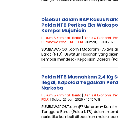
Disebut dalam BAP Kasus Nar
Polda NTB Periksa Eks Wakapo
Kompol Mujahidin
Hukum & Kriminal
|
Berita
|
Bisnis & Ekonomi
|
Pe
Sumbawa Post
|
TNI-POLRI
| Jumat, 10 Juli 2026 
SUMBAWAPOST.com | Mataram- Aktivis a
Barat (NTB), Uswatun Hasanah yang dike
kembali mendesak Kepolisian Daerah (P
Polda NTB Musnahkan 2,4 Kg S
Ilegal, Kapolda Tegaskan Per
Narkoba
Hukum & Kriminal
|
Berita
|
Bisnis & Ekonomi
|
Pe
POLRI
| Sabtu, 27 Juni 2026 - 16:15 WIB
SUMBAWAPOST.com|™ Mataram- Komitmen
Tenggara Barat (Polda NTB) dalam memb
narkotika kembali ditegaskan melalui p