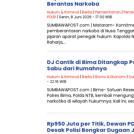
Berantas Narkoba
Hukum & Kriminal
|
Berita
|
Pemerintahan
|
Pendi
POLRI
| Senin, 8 Juni 2026 - 17:00 WIB
SUMBAWAPOST.com | Mataram- Komitm
pemberantasan narkoba di Nusa Tenggara
jajaran aparat penegak hukum. Kapolda NT
Raharja,…
DJ Cantik di Bima Ditangkap P
Sabu dari Rumahnya
Hukum & Kriminal
|
Berita
|
Bisnis & Ekonomi
|
Su
- 22:16 WIB
SUMBAWAPOST.com | Bima- Satuan Reser
Polres Bima, Polda NTB, kembali mengun
narkotika di wilayah hukumnya. Kali ini,
Rp950 Juta per Titik, Dewan 
Desak Polisi Bongkar Dugaan J