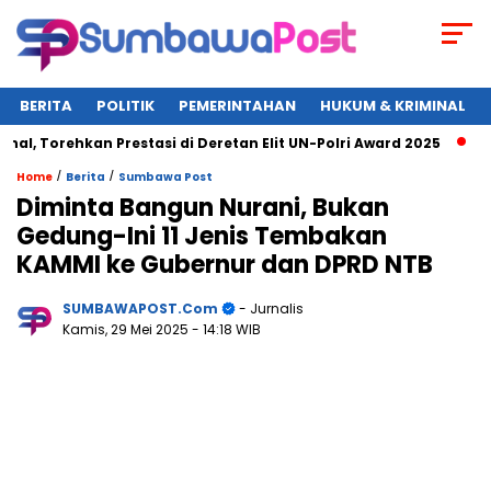
BERITA
POLITIK
PEMERINTAHAN
HUKUM & KRIMINAL
rehkan Prestasi di Deretan Elit UN-Polri Award 2025
Wagub 
/
/
Home
Berita
Sumbawa Post
Diminta Bangun Nurani, Bukan
Gedung-Ini 11 Jenis Tembakan
KAMMI ke Gubernur dan DPRD NTB
SUMBAWAPOST.com
- Jurnalis
Kamis, 29 Mei 2025
- 14:18 WIB