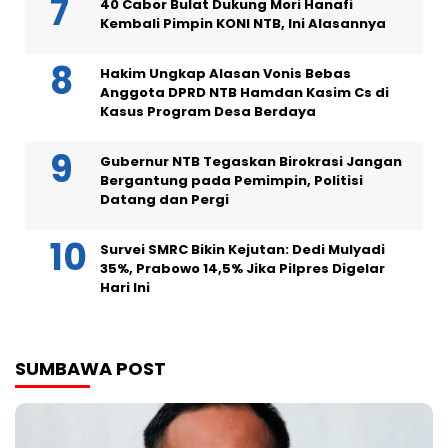
40 Cabor Bulat Dukung Mori Hanafi
Kembali Pimpin KONI NTB, Ini Alasannya
Hakim Ungkap Alasan Vonis Bebas
Anggota DPRD NTB Hamdan Kasim Cs di
Kasus Program Desa Berdaya
Gubernur NTB Tegaskan Birokrasi Jangan
Bergantung pada Pemimpin, Politisi
Datang dan Pergi
Survei SMRC Bikin Kejutan: Dedi Mulyadi
35%, Prabowo 14,5% Jika Pilpres Digelar
Hari Ini
SUMBAWA POST