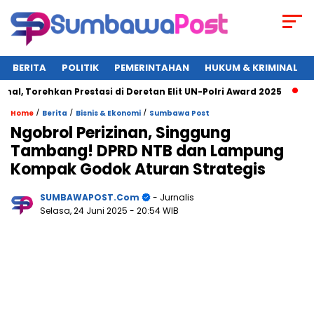
BERITA
POLITIK
PEMERINTAHAN
HUKUM & KRIMINAL
orehkan Prestasi di Deretan Elit UN-Polri Award 2025
Wagub
/
/
/
Home
Berita
Bisnis & Ekonomi
Sumbawa Post
Ngobrol Perizinan, Singgung
Tambang! DPRD NTB dan Lampung
Kompak Godok Aturan Strategis
SUMBAWAPOST.com
- Jurnalis
Selasa, 24 Juni 2025
- 20:54 WIB