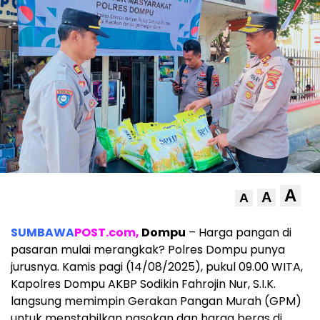
A
A
A
SUMBAWA
POST.com,
Dompu
– Harga pangan di
pasaran mulai merangkak? Polres Dompu punya
jurusnya. Kamis pagi (14/08/2025), pukul 09.00 WITA,
Kapolres Dompu AKBP Sodikin Fahrojin Nur, S.I.K.
langsung memimpin Gerakan Pangan Murah (GPM)
untuk menstabilkan pasokan dan harga beras di