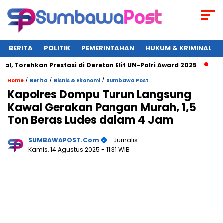
BERITA
POLITIK
PEMERINTAHAN
HUKUM & KRIMINAL
rehkan Prestasi di Deretan Elit UN-Polri Award 2025
Wagub 
/
/
/
Home
Berita
Bisnis & Ekonomi
Sumbawa Post
Kapolres Dompu Turun Langsung
Kawal Gerakan Pangan Murah, 1,5
Ton Beras Ludes dalam 4 Jam
SUMBAWAPOST.com
- Jurnalis
Kamis, 14 Agustus 2025
- 11:31 WIB