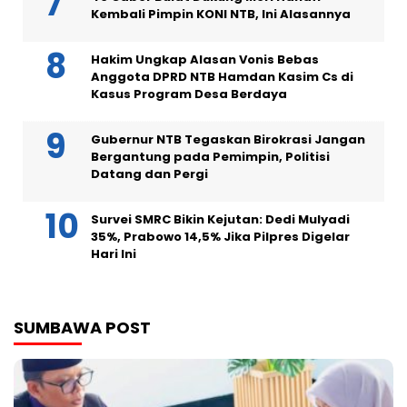
Kembali Pimpin KONI NTB, Ini Alasannya
Hakim Ungkap Alasan Vonis Bebas
Anggota DPRD NTB Hamdan Kasim Cs di
Kasus Program Desa Berdaya
Gubernur NTB Tegaskan Birokrasi Jangan
Bergantung pada Pemimpin, Politisi
Datang dan Pergi
Survei SMRC Bikin Kejutan: Dedi Mulyadi
35%, Prabowo 14,5% Jika Pilpres Digelar
Hari Ini
SUMBAWA POST