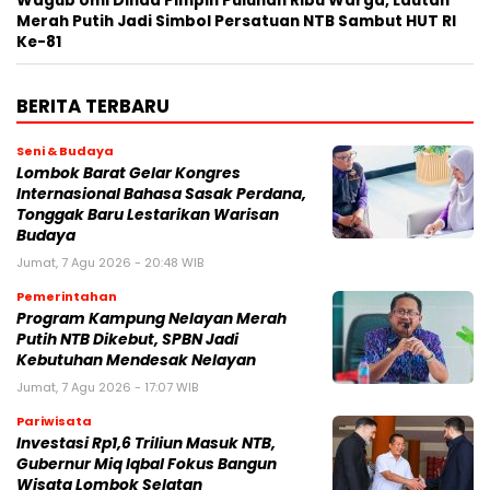
Wagub Umi Dinda Pimpin Puluhan Ribu Warga, Lautan
Merah Putih Jadi Simbol Persatuan NTB Sambut HUT RI
Ke-81
BERITA TERBARU
Seni & Budaya
Lombok Barat Gelar Kongres
Internasional Bahasa Sasak Perdana,
Tonggak Baru Lestarikan Warisan
Budaya
Jumat, 7 Agu 2026 - 20:48 WIB
Pemerintahan
Program Kampung Nelayan Merah
Putih NTB Dikebut, SPBN Jadi
Kebutuhan Mendesak Nelayan
Jumat, 7 Agu 2026 - 17:07 WIB
Pariwisata
Investasi Rp1,6 Triliun Masuk NTB,
Gubernur Miq Iqbal Fokus Bangun
Wisata Lombok Selatan