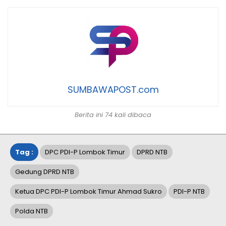
SUMBAWAPOST.com
Berita ini 74 kali dibaca
Tag :
DPC PDI-P Lombok Timur
DPRD NTB
Gedung DPRD NTB
Ketua DPC PDI-P Lombok Timur Ahmad Sukro
PDI-P NTB
Polda NTB