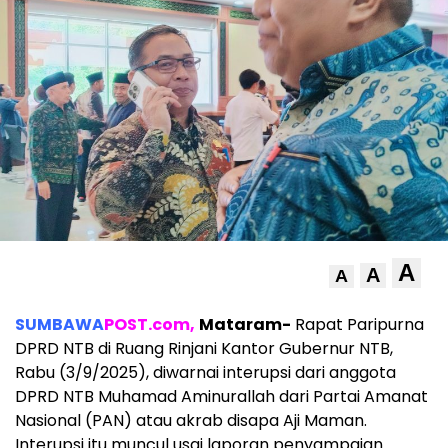
A
A
A
SUMBAWA
POST.com,
Mataram-
Rapat Paripurna
DPRD NTB di Ruang Rinjani Kantor Gubernur NTB,
Rabu (3/9/2025), diwarnai interupsi dari anggota
DPRD NTB Muhamad Aminurallah dari Partai Amanat
Nasional (PAN) atau akrab disapa Aji Maman.
Interupsi itu muncul usai laporan penyampaian