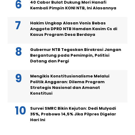
40 Cabor Bulat Dukung Mori Hanafi
Kembali Pimpin KONI NTB, Ini Alasannya
Hakim Ungkap Alasan Vonis Bebas
Anggota DPRD NTB Hamdan Kasim Cs di
Kasus Program Desa Berdaya
Gubernur NTB Tegaskan Birokrasi Jangan
Bergantung pada Pemimpin, Politisi
Datang dan Pergi
Mengikis Konstitusionalisme Melalui
Politik Anggaran: Dilema Program
Strategis Nasional dan Amanat
Konstitusi
Survei SMRC Bikin Kejutan: Dedi Mulyadi
35%, Prabowo 14,5% Jika Pilpres Digelar
Hari Ini