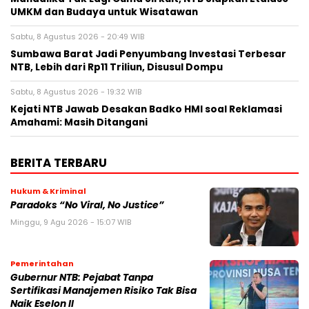
UMKM dan Budaya untuk Wisatawan
Sabtu, 8 Agustus 2026 - 20:49 WIB
Sumbawa Barat Jadi Penyumbang Investasi Terbesar
NTB, Lebih dari Rp11 Triliun, Disusul Dompu
Sabtu, 8 Agustus 2026 - 19:32 WIB
Kejati NTB Jawab Desakan Badko HMI soal Reklamasi
Amahami: Masih Ditangani
BERITA TERBARU
Hukum & Kriminal
Paradoks “No Viral, No Justice”
Minggu, 9 Agu 2026 - 15:07 WIB
Pemerintahan
Gubernur NTB: Pejabat Tanpa
Sertifikasi Manajemen Risiko Tak Bisa
Naik Eselon II