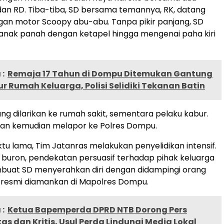
dan RD. Tiba-tiba, SD bersama temannya, RK, datang
an motor Scoopy abu-abu. Tanpa pikir panjang, SD
anak panah dengan ketapel hingga mengenai paha kiri
:
Remaja 17 Tahun di Dompu Ditemukan Gantung
pur Rumah Keluarga, Polisi Selidiki Tekanan Batin
ng dilarikan ke rumah sakit, sementara pelaku kabur.
ban kemudian melapor ke Polres Dompu.
tu lama, Tim Jatanras melakukan penyelidikan intensif.
buron, pendekatan persuasif terhadap pihak keluarga
buat SD menyerahkan diri dengan didampingi orang
 ia resmi diamankan di Mapolres Dompu.
:
Ketua Bapemperda DPRD NTB Dorong Pers
tas dan Kritis, Usul Perda Lindungi Media Lokal