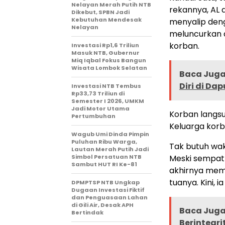
Nelayan Merah Putih NTB
rekannya, AL 
Dikebut, SPBN Jadi
Kebutuhan Mendesak
menyalip deng
Nelayan
meluncurkan 
korban.
Investasi Rp1,6 Triliun
Masuk NTB, Gubernur
Miq Iqbal Fokus Bangun
Wisata Lombok Selatan
Baca Juga 
Diri di Da
Investasi NTB Tembus
Rp33,73 Triliun di
Semester I 2026, UMKM
Jadi Motor Utama
Korban langsu
Pertumbuhan
Keluarga kor
Wagub Umi Dinda Pimpin
Puluhan Ribu Warga,
Tak butuh wak
Lautan Merah Putih Jadi
Simbol Persatuan NTB
Meski sempat 
Sambut HUT RI Ke-81
akhirnya mem
tuanya. Kini,
DPMPTSP NTB Ungkap
Dugaan Investasi Fiktif
dan Penguasaan Lahan
di Gili Air, Desak APH
Baca Juga 
Bertindak
Berintegri