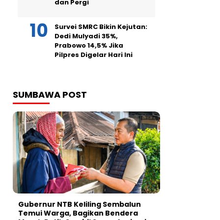
dan Pergi
Survei SMRC Bikin Kejutan:
Dedi Mulyadi 35%,
Prabowo 14,5% Jika
Pilpres Digelar Hari Ini
SUMBAWA POST
Gubernur NTB Keliling Sembalun
Temui Warga, Bagikan Bendera