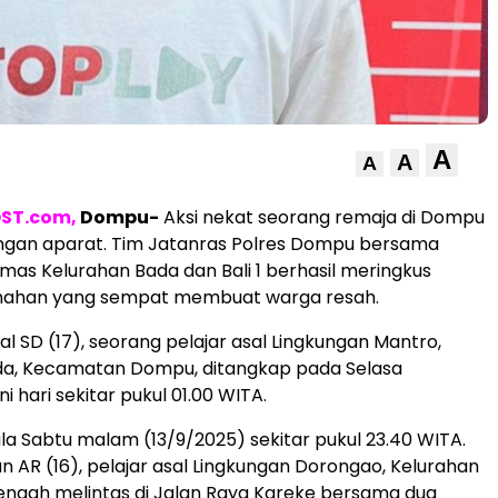
A
A
A
ST.com,
Dompu-
Aksi nekat seorang remaja di Dompu
angan aparat. Tim Jatanras Polres Dompu bersama
as Kelurahan Bada dan Bali 1 berhasil meringkus
ahan yang sempat membuat warga resah.
ial SD (17), seorang pelajar asal Lingkungan Mantro,
da, Kecamatan Dompu, ditangkap pada Selasa
ni hari sekitar pukul 01.00 WITA.
la Sabtu malam (13/9/2025) sekitar pukul 23.40 WITA.
an AR (16), pelajar asal Lingkungan Dorongao, Kelurahan
tengah melintas di Jalan Raya Kareke bersama dua