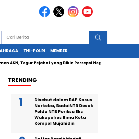
LAHRAGA
TNI-POLRI
MEMBER
 Tegur Pejabat yang Bikin Persepsi Negatif
Kapolda NTB Ha
TRENDING
Disebut dalam BAP Kasus
Narkoba, BadaiNTB Desak
Polda NTB Periksa Eks
Wakapolres Bima Kota
Kompol Mujahidin
Daftar Peraih Medali