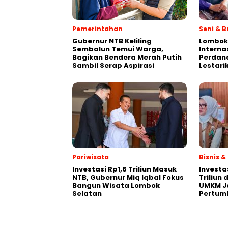
Pemerintahan
Seni & 
Gubernur NTB Keliling
Lombok 
Sembalun Temui Warga,
Interna
Bagikan Bendera Merah Putih
Perdan
Sambil Serap Aspirasi
Lestar
Pariwisata
Bisnis 
Investasi Rp1,6 Triliun Masuk
Investa
NTB, Gubernur Miq Iqbal Fokus
Triliun 
Bangun Wisata Lombok
UMKM J
Selatan
Pertum