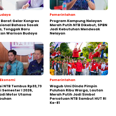
Budaya
Pemerintahan
Barat Gelar Kongres
Program Kampung Nelayan
sional Bahasa Sasak
Merah Putih NTB Dikebut, SPBN
a, Tonggak Baru
Jadi Kebutuhan Mendesak
ikan Warisan Budaya
Nelayan
& Ekonomi
Pemerintahan
si NTB Tembus Rp33,73
Wagub Umi Dinda Pimpin
di Semester I 2026,
Puluhan Ribu Warga, Lautan
adi Motor Utama
Merah Putih Jadi Simbol
buhan
Persatuan NTB Sambut HUT RI
Ke-81