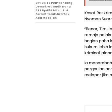
DPRD NTB PDIP Tantang
Demokrat, Audit Dana
BTT Rp484 Miliar Tak
Kasat Reskrim
Perlu Ditolak Jika Tak
Ada Masalah
Nyoman Suard
“Benar, Tim 
remaja pelak
bagian paha k
hukum lebih 
kriminal jala
Ia menambahk
pergaulan an
melapor jika 