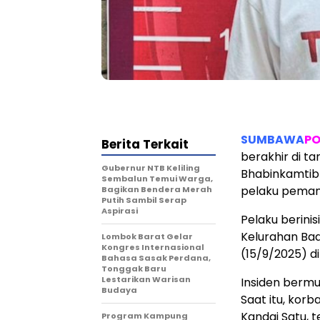
SUMBAWA
PO
Berita Terkait
berakhir di t
Gubernur NTB Keliling
Bhabinkamtibm
Sembalun Temui Warga,
pelaku peman
Bagikan Bendera Merah
Putih Sambil Serap
Aspirasi
Pelaku berinis
Kelurahan Ba
Lombok Barat Gelar
Kongres Internasional
(15/9/2025) di
Bahasa Sasak Perdana,
Tonggak Baru
Lestarikan Warisan
Insiden bermu
Budaya
Saat itu, korb
Kandai Satu, 
Program Kampung