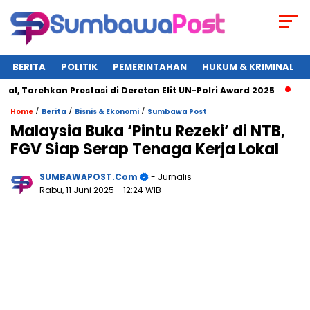
BERITA
POLITIK
PEMERINTAHAN
HUKUM & KRIMINAL
orehkan Prestasi di Deretan Elit UN-Polri Award 2025
Wagub
/
/
/
Home
Berita
Bisnis & Ekonomi
Sumbawa Post
Malaysia Buka ‘Pintu Rezeki’ di NTB,
FGV Siap Serap Tenaga Kerja Lokal
SUMBAWAPOST.com
- Jurnalis
Rabu, 11 Juni 2025
- 12:24 WIB