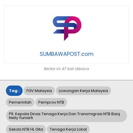
SUMBAWAPOST.com
Berita ini 47 kali dibaca
Tag :
FGV Malaysia
Lowongan Kerja Malaysia
Pemerintah
Pemprov NTB
Plt. Kepala Dinas Tenaga Kerja Dan Transmigrasi NTB Baiq
Nelly Yuniarti
Sekda NTB HL Gita
Tenaga Kerja Lokal