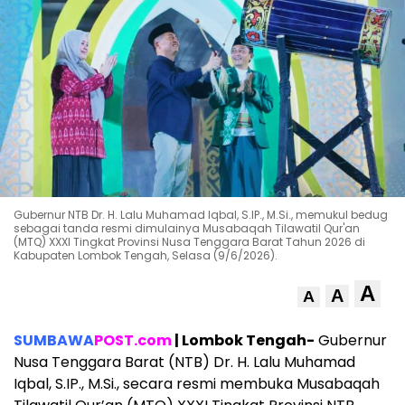
Gubernur NTB Dr. H. Lalu Muhamad Iqbal, S.IP., M.Si., memukul bedug
sebagai tanda resmi dimulainya Musabaqah Tilawatil Qur'an
(MTQ) XXXI Tingkat Provinsi Nusa Tenggara Barat Tahun 2026 di
Kabupaten Lombok Tengah, Selasa (9/6/2026).
A
A
A
SUMBAWA
POST.com
| Lombok Tengah-
Gubernur
Nusa Tenggara Barat (NTB) Dr. H. Lalu Muhamad
Iqbal, S.IP., M.Si., secara resmi membuka Musabaqah