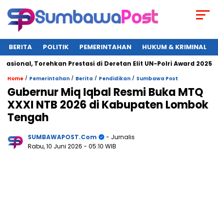
BERITA
POLITIK
PEMERINTAHAN
HUKUM & KRIMINAL
al, Torehkan Prestasi di Deretan Elit UN-Polri Award 2025
/
/
/
/
Home
Pemerintahan
Berita
Pendidikan
Sumbawa Post
Gubernur Miq Iqbal Resmi Buka MTQ
XXXI NTB 2026 di Kabupaten Lombok
Tengah
SUMBAWAPOST.com
- Jurnalis
Rabu, 10 Juni 2026
- 05:10 WIB