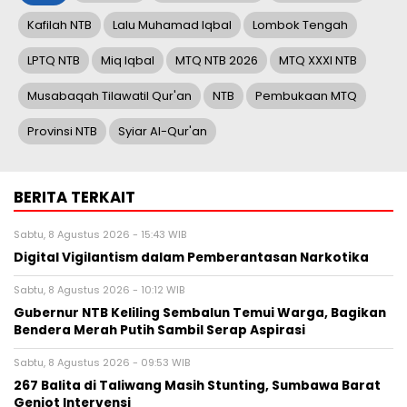
Kafilah NTB
Lalu Muhamad Iqbal
Lombok Tengah
LPTQ NTB
Miq Iqbal
MTQ NTB 2026
MTQ XXXI NTB
Musabaqah Tilawatil Qur'an
NTB
Pembukaan MTQ
Provinsi NTB
Syiar Al-Qur'an
BERITA TERKAIT
Sabtu, 8 Agustus 2026 - 15:43 WIB
Digital Vigilantism dalam Pemberantasan Narkotika
Sabtu, 8 Agustus 2026 - 10:12 WIB
Gubernur NTB Keliling Sembalun Temui Warga, Bagikan
Bendera Merah Putih Sambil Serap Aspirasi
Sabtu, 8 Agustus 2026 - 09:53 WIB
267 Balita di Taliwang Masih Stunting, Sumbawa Barat
Genjot Intervensi