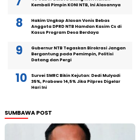
Kembali Pimpin KONI NTB, Ini Alasannya
Hakim Ungkap Alasan Vonis Bebas
Anggota DPRD NTB Hamdan Kasim Cs di
Kasus Program Desa Berdaya
Gubernur NTB Tegaskan Birokrasi Jangan
Bergantung pada Pemimpin, Politisi
Datang dan Pergi
Survei SMRC Bikin Kejutan: Dedi Mulyadi
35%, Prabowo 14,5% Jika Pilpres Digelar
Hari Ini
SUMBAWA POST