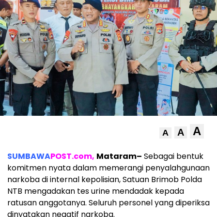
A
A
A
SUMBAWA
POST.com,
Mataram–
Sebagai bentuk
komitmen nyata dalam memerangi penyalahgunaan
narkoba di internal kepolisian, Satuan Brimob Polda
NTB mengadakan tes urine mendadak kepada
ratusan anggotanya. Seluruh personel yang diperiksa
dinyatakan negatif narkoba.