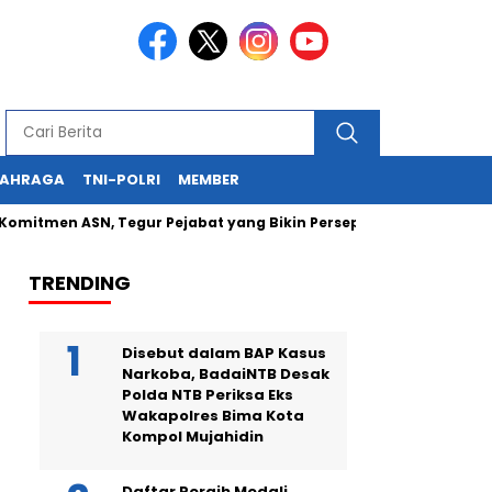
LAHRAGA
TNI-POLRI
MEMBER
n ASN, Tegur Pejabat yang Bikin Persepsi Negatif
Kapolda
TRENDING
Disebut dalam BAP Kasus
Narkoba, BadaiNTB Desak
Polda NTB Periksa Eks
Wakapolres Bima Kota
Kompol Mujahidin
Daftar Peraih Medali