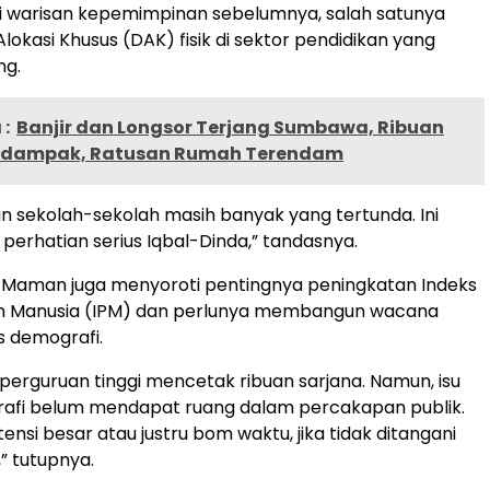
i warisan kepemimpinan sebelumnya, salah satunya
lokasi Khusus (DAK) fisik di sektor pendidikan yang
ng.
:
Banjir dan Longsor Terjang Sumbawa, Ribuan
rdampak, Ratusan Rumah Terendam
sekolah-sekolah masih banyak yang tertunda. Ini
 perhatian serius Iqbal-Dinda,” tandasnya.
, Maman juga menyoroti pentingnya peningkatan Indeks
 Manusia (IPM) dan perlunya membangun wacana
s demografi.
 perguruan tinggi mencetak ribuan sarjana. Namun, isu
afi belum mendapat ruang dalam percakapan publik.
potensi besar atau justru bom waktu, jika tidak ditangani
” tutupnya.