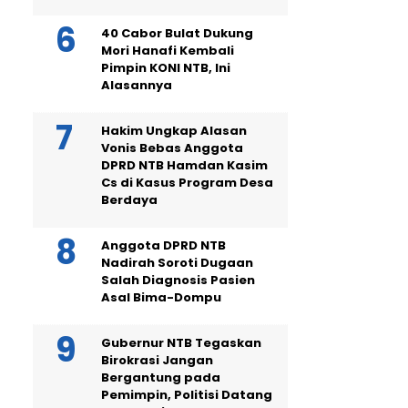
40 Cabor Bulat Dukung
Mori Hanafi Kembali
Pimpin KONI NTB, Ini
Alasannya
Hakim Ungkap Alasan
Vonis Bebas Anggota
DPRD NTB Hamdan Kasim
Cs di Kasus Program Desa
Berdaya
Anggota DPRD NTB
Nadirah Soroti Dugaan
Salah Diagnosis Pasien
Asal Bima-Dompu
Gubernur NTB Tegaskan
Birokrasi Jangan
Bergantung pada
Pemimpin, Politisi Datang