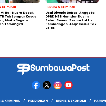
 Kriminal
Hukum & Kriminal
MI Bali Nusra Desak
Usai Divonis Bebas, Anggota
NTB Tak Lempar Kasus
DPRD NTB Hamdan Kasim
i, Minta Segera
Sebut Semua Sesuai Fakta
an Tersangka
Persidangan, Acip: Kasus Tak
Jelas
 & KRIMINAL
PENDIDIKAN
BISNIS & EKONOMI
PARIW