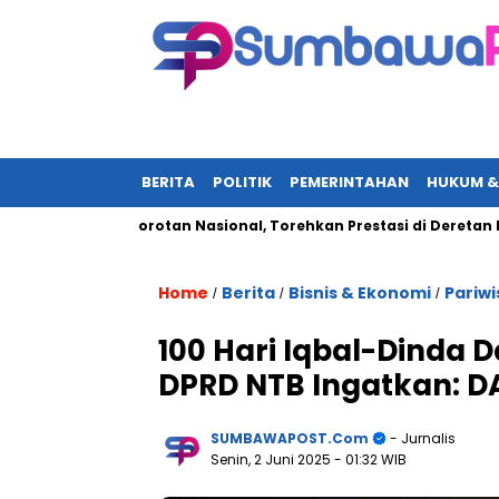
BERITA
POLITIK
PEMERINTAHAN
HUKUM &
li Jadi Sorotan Nasional, Torehkan Prestasi di Deretan Elit UN-
Home
Berita
Bisnis & Ekonomi
Pariwi
/
/
/
100 Hari Iqbal-Dinda D
DPRD NTB Ingatkan: D
SUMBAWAPOST.com
- Jurnalis
Senin, 2 Juni 2025
- 01:32 WIB