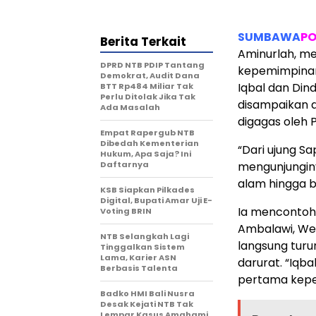
SUMBAWA
PO
Berita Terkait
Aminurlah, me
DPRD NTB PDIP Tantang
kepemimpinan
Demokrat, Audit Dana
Iqbal dan Din
BTT Rp484 Miliar Tak
Perlu Ditolak Jika Tak
disampaikan d
Ada Masalah
digagas oleh 
Empat Rapergub NTB
Dibedah Kementerian
“Dari ujung S
Hukum, Apa Saja? Ini
Daftarnya
mengunjunginy
alam hingga be
KSB Siapkan Pilkades
Digital, Bupati Amar Uji E-
Ia mencontohk
Voting BRIN
Ambalawi, We
NTB Selangkah Lagi
langsung tur
Tinggalkan Sistem
Lama, Karier ASN
darurat. “Iqb
Berbasis Talenta
pertama kepe
Badko HMI Bali Nusra
Desak Kejati NTB Tak
Lempar Kasus Amahami,