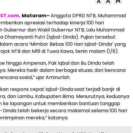
A
A
A
ST.com,
Mataram–
Anggota DPRD NTB, Muhammad
mberikan apresiasi terhadap kinerja 100 hari
 Gubernur dan Wakil Gubernur NTB, Lalu Muhammad
da Dhamayanti Putri (Iqbal-Dinda). Pujian tersebut
alam acara ‘Mimbar Bebas 100 Hari Iqbal-Dinda’ yang
Pojok NTB dan M16 di Tuwa Kawa, Senin malam (1/6).
ape hingga Ampenan, Pak Iqbal dan Bu Dinda telah
a. Mereka hadir dalam berbagai situasi, dari bencana
ncana sosial,” ujar Aminurlah.
an respons cepat Iqbal-Dinda saat terjadi banjir di
ra, dan Lambu, Kabupaten Bima. Menurutnya, keduanya
un ke lapangan untuk memberikan bantuan tanggap
al-Dinda telah bekerja secara maksimal selama 100 hari
mimpinan mereka,” katanya.