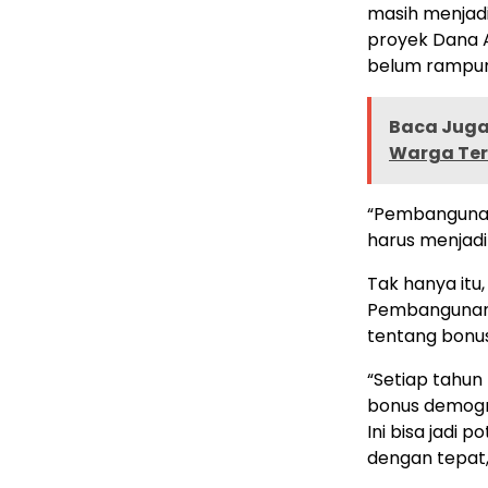
masih menjad
proyek Dana A
belum rampu
Baca Juga 
Warga Te
“Pembangunan 
harus menjadi
Tak hanya itu
Pembangunan
tentang bonu
“Setiap tahun
bonus demogr
Ini bisa jadi 
dengan tepat,