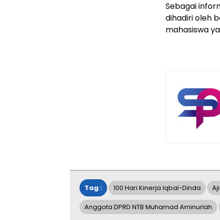
Sebagai inform
dihadiri oleh
mahasiswa yan
Tag :
100 Hari Kinerja Iqbal-Dinda
Aj
Anggota DPRD NTB Muhamad Aminurlah