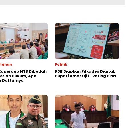
ntahan
Politik
Rapergub NTB Dibedah
KSB Siapkan Pilkades Digital,
erian Hukum, Apa
Bupati Amar Uji E-Voting BRIN
ni Daftarnya