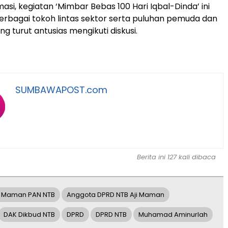
asi, kegiatan ‘Mimbar Bebas 100 Hari Iqbal-Dinda’ ini
 berbagai tokoh lintas sektor serta puluhan pemuda dan
g turut antusias mengikuti diskusi.
SUMBAWAPOST.com
Berita ini 127 kali dibaca
i Maman PAN NTB
Anggota DPRD NTB Aji Maman
DAK Dikbud NTB
DPRD
DPRD NTB
Muhamad Aminurlah