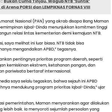
:
Bukan Cuma Tinjau, Wagub NTB ‘Suntik’
di Arena PORSI dan LEMPIKNAS FORNAS VIII
ai Amanat Nasional (PAN) yang akrab disapa Bang Maman
kepemimpinan Iqbal-Dinda menunjukkan komitmen tinggi
gun relasi lintas kementerian demi kemajuan NTB.
si, saya melihat ini luar biasa. NTB tidak bisa
anya mengandalkan APBD,” tegasnya.
ankan pentingnya prioritas program daerah, seperti
an kemiskinan ekstrem, ketahanan pangan, dan
pariwisata bertaraf internasional.
media saya selalu tegaskan, bahwa sejauh ini APBD
nya mendukung program prioritas Iqbal-Dinda,” ujar
krasi pemerintahan, Maman menyarankan agar dilakukan
 lebih baik. Ia menyoroti sejumlah persoalan yang