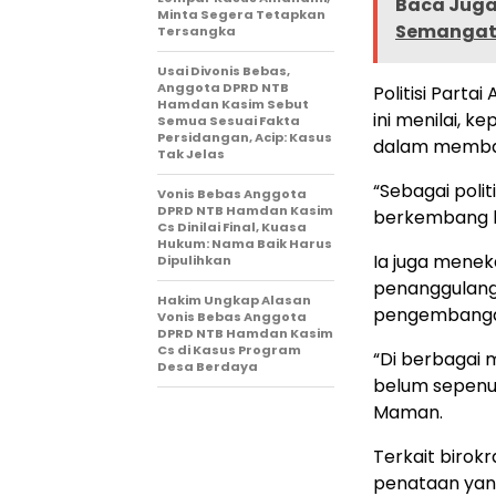
Baca Juga 
Minta Segera Tetapkan
Semangat 
Tersangka
Usai Divonis Bebas,
Anggota DPRD NTB
Politisi Part
Hamdan Kasim Sebut
ini menilai, 
Semua Sesuai Fakta
Persidangan, Acip: Kasus
dalam memban
Tak Jelas
“Sebagai politi
Vonis Bebas Anggota
DPRD NTB Hamdan Kasim
berkembang h
Cs Dinilai Final, Kuasa
Hukum: Nama Baik Harus
Ia juga menek
Dipulihkan
penanggulang
Hakim Ungkap Alasan
pengembangan 
Vonis Bebas Anggota
DPRD NTB Hamdan Kasim
Cs di Kasus Program
“Di berbagai 
Desa Berdaya
belum sepenuh
Maman.
Terkait biro
penataan yang