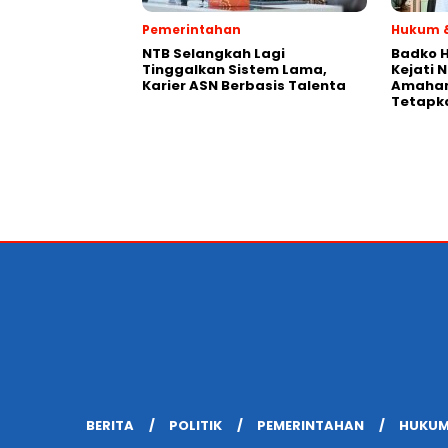
Pemerintahan
Hukum &
NTB Selangkah Lagi
Badko H
Tinggalkan Sistem Lama,
Kejati 
Karier ASN Berbasis Talenta
Amaham
Tetapk
BERITA
POLITIK
PEMERINTAHAN
HUKUM