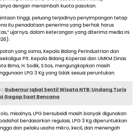
 hanya dengan menambah kuota pasokan.
ntaan tinggi, peluang terjadinya penyimpangan tetap
ena itu penadataan penerima yang berhak harus
tas,” ujarnya, dalam keterangan yang diterima media ini.
026).
atan yang sama, Kepala Bidang Perindustrian dan
ekaligus Plt. Kepala Bidang Koperasi dan UMKM Dinas
ta Bima, H. Sodik, S.Sos, mengungkapkan masih
ggunaan LPG 3 Kg yang tidak sesuai peruntukan.
:
Gubernur Iqbal Sentil Wisata NTB: Undang Turis
pi Gagap Saat Bencana
Kolo, misalnya, LPG bersubsidi masih banyak digunakan
 padahal berdasarkan regulasi, LPG 3 Kg diperuntukkan
ngga dan pelaku usaha mikro, kecil, dan menengah