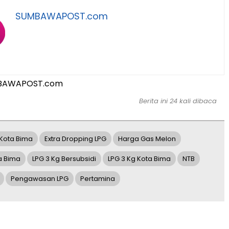
SUMBAWAPOST.com
BAWAPOST.com
Berita ini 24 kali dibaca
Kota Bima
Extra Dropping LPG
Harga Gas Melon
a Bima
LPG 3 Kg Bersubsidi
LPG 3 Kg Kota Bima
NTB
Pengawasan LPG
Pertamina