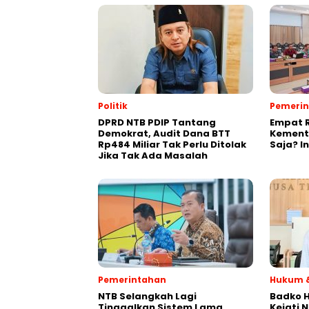
Politik
Pemeri
DPRD NTB PDIP Tantang
Empat 
Demokrat, Audit Dana BTT
Kement
Rp484 Miliar Tak Perlu Ditolak
Saja? I
Jika Tak Ada Masalah
Pemerintahan
Hukum &
NTB Selangkah Lagi
Badko H
Tinggalkan Sistem Lama,
Kejati 