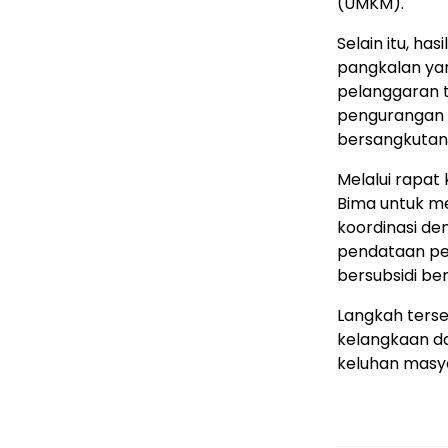
(UMKM).
Selain itu, h
pangkalan ya
pelanggaran t
pengurangan a
bersangkutan
Melalui rapat
Bima untuk m
koordinasi de
pendataan pe
bersubsidi be
Langkah terse
kelangkaan da
keluhan masy