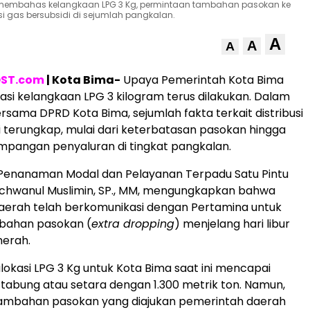
t membahas kelangkaan LPG 3 Kg, permintaan tambahan pasokan ke
i gas bersubsidi di sejumlah pangkalan.
A
A
A
ST.com
| Kota Bima-
Upaya Pemerintah Kota Bima
si kelangkaan LPG 3 kilogram terus dilakukan. Dalam
ersama DPRD Kota Bima, sejumlah fakta terkait distribusi
i terungkap, mulai dari keterbatasan pasokan hingga
mpangan penyaluran di tingkat pangkalan.
 Penanaman Modal dan Pelayanan Terpadu Satu Pintu
 Ichwanul Muslimin, SP., MM, mengungkapkan bahwa
aerah telah berkomunikasi dengan Pertamina untuk
bahan pasokan (
extra dropping
) menjelang hari libur
merah.
lokasi LPG 3 Kg untuk Kota Bima saat ini mencapai
ta tabung atau setara dengan 1.300 metrik ton. Namun,
ambahan pasokan yang diajukan pemerintah daerah