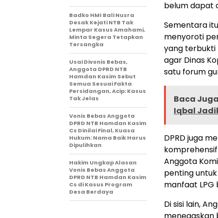
belum dapat d
Badko HMI Bali Nusra
Desak Kejati NTB Tak
Sementara itu,
Lempar Kasus Amahami,
menyoroti pe
Minta Segera Tetapkan
Tersangka
yang terbukti
agar Dinas K
Usai Divonis Bebas,
Anggota DPRD NTB
satu forum gu
Hamdan Kasim Sebut
Semua Sesuai Fakta
Persidangan, Acip: Kasus
Baca Juga 
Tak Jelas
Iqbal Jadi
Vonis Bebas Anggota
DPRD NTB Hamdan Kasim
Cs Dinilai Final, Kuasa
DPRD juga me
Hukum: Nama Baik Harus
Dipulihkan
komprehensif 
Anggota Komis
Hakim Ungkap Alasan
Vonis Bebas Anggota
penting untu
DPRD NTB Hamdan Kasim
manfaat LPG b
Cs di Kasus Program
Desa Berdaya
Di sisi lain, A
menegaskan b