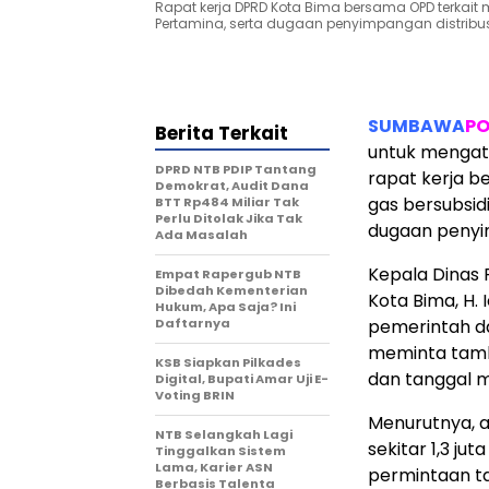
Rapat kerja DPRD Kota Bima bersama OPD terkai
Pertamina, serta dugaan penyimpangan distribus
SUMBAWA
PO
Berita Terkait
untuk mengata
DPRD NTB PDIP Tantang
rapat kerja b
Demokrat, Audit Dana
gas bersubsid
BTT Rp484 Miliar Tak
Perlu Ditolak Jika Tak
dugaan penyi
Ada Masalah
Kepala Dinas
Empat Rapergub NTB
Dibedah Kementerian
Kota Bima, H.
Hukum, Apa Saja? Ini
Daftarnya
pemerintah d
meminta tam
KSB Siapkan Pilkades
dan tanggal 
Digital, Bupati Amar Uji E-
Voting BRIN
Menurutnya, a
NTB Selangkah Lagi
sekitar 1,3 ju
Tinggalkan Sistem
Lama, Karier ASN
permintaan t
Berbasis Talenta