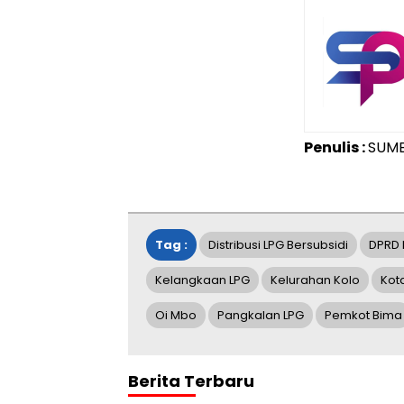
Penulis :
SUM
Tag :
Distribusi LPG Bersubsidi
DPRD 
Kelangkaan LPG
Kelurahan Kolo
Kot
Oi Mbo
Pangkalan LPG
Pemkot Bima
Berita Terbaru