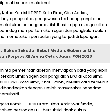
ipenuhi secara maksimal.
 Ketua Komisi II DPRD Kota Bima, Gina Adriani,
rlunya penguatan pengawasan terhadap pangkalan
 melakukan pelanggaran distribusi. Ia juga mengusulkan
operindag mempertemukan agen dan pangkalan dalam
na memetakan persoalan yang terjadi di lapangan.
:
Bukan Sekadar Rebut Medali, Gubernur Miq
kan Porprov XII Arena Cetak Juara PON 2028
minta pemerintah daerah menyiapkan data yang lebih
terkait jumlah agen dan pangkalan LPG di Kota Bima.
i III DPRD Kota Bima, Abdul Rabbi, menilai data tersebut
k dibandingkan dengan jumlah masyarakat penerima
ersubsidi.
nggota Komisi III DPRD Kota Bima, Amir Syarifuddin,
ahwa persoalan LPG bersubsidi tidak cukup