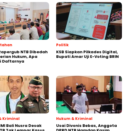
ntahan
Politik
Rapergub NTB Dibedah
KSB Siapkan Pilkades Digital,
erian Hukum, Apa
Bupati Amar Uji E-Voting BRIN
ni Daftarnya
 Kriminal
Hukum & Kriminal
MI Bali Nusra Desak
Usai Divonis Bebas, Anggota
NTB Tak Lempar Kasus
DPRD NTB Hamdan Kasim