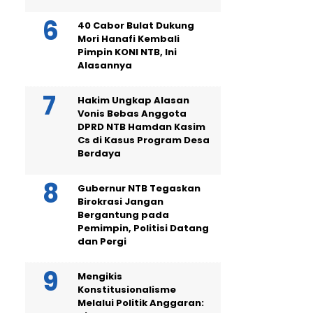
40 Cabor Bulat Dukung
Mori Hanafi Kembali
Pimpin KONI NTB, Ini
Alasannya
Hakim Ungkap Alasan
Vonis Bebas Anggota
DPRD NTB Hamdan Kasim
Cs di Kasus Program Desa
Berdaya
Gubernur NTB Tegaskan
Birokrasi Jangan
Bergantung pada
Pemimpin, Politisi Datang
dan Pergi
Mengikis
Konstitusionalisme
Melalui Politik Anggaran: