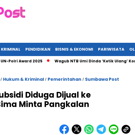
 KRIMINAL
PENDIDIKAN
BISNIS & EKONOMI
PARIWISATA
O
ri Award 2025
Wagub NTB Umi Dinda ‘Ketik Ulang’ Komitmen A
Hukum & Kriminal
Pemerintahan
Sumbawa Post
/
/
/
bsidi Diduga Dijual ke
Bima Minta Pangkalan