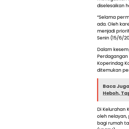
diselesaikan
“Selama permi
ada. Oleh kar
menjadi priori
Senin (15/6/2
Dalam kesemp
Perdagangan s
Koperindag Ko
ditemukan pen
Baca Juga 
Heboh, Ta
Di Kelurahan 
oleh nelayan,
bagi rumah ta