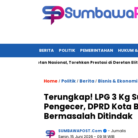
BERITA
POLITIK
PEMERINTAHAN
HUKUM &
Jadi Sorotan Nasional, Torehkan Prestasi di Deretan Elit UN-Pol
Home
Politik
Berita
Bisnis & Ekonomi
/
/
/
Terungkap! LPG 3 Kg Su
Pengecer, DPRD Kota 
Bermasalah Ditindak
SUMBAWAPOST.com
- Jurnalis
Senin, 15 Juni 2026
- 09:18 WIB