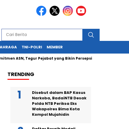
LAHRAGA
TNI-POLRI
MEMBER
SN, Tegur Pejabat yang Bikin Persepsi Negatif
Kapolda NT
TRENDING
Disebut dalam BAP Kasus
Narkoba, BadaiNTB Desak
Polda NTB Periksa Eks
Wakapolres Bima Kota
Kompol Mujahidin
Daftar Peraih Medali