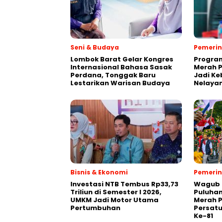
Seni & Budaya
Pemeri
Lombok Barat Gelar Kongres
Progra
Internasional Bahasa Sasak
Merah P
Perdana, Tonggak Baru
Jadi K
Lestarikan Warisan Budaya
Nelaya
Bisnis & Ekonomi
Pemeri
Investasi NTB Tembus Rp33,73
Wagub 
Triliun di Semester I 2026,
Puluhan
UMKM Jadi Motor Utama
Merah P
Pertumbuhan
Persatu
Ke-81