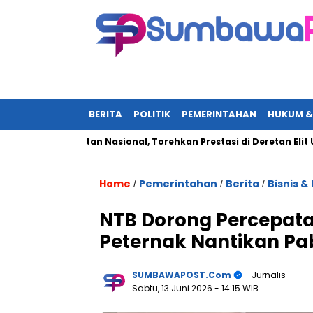
BERITA
POLITIK
PEMERINTAHAN
HUKUM &
adi Sorotan Nasional, Torehkan Prestasi di Deretan Elit UN-Polr
Home
Pemerintahan
Berita
Bisnis &
/
/
/
NTB Dorong Percepatan
Peternak Nantikan Pa
SUMBAWAPOST.com
- Jurnalis
Sabtu, 13 Juni 2026
- 14:15 WIB