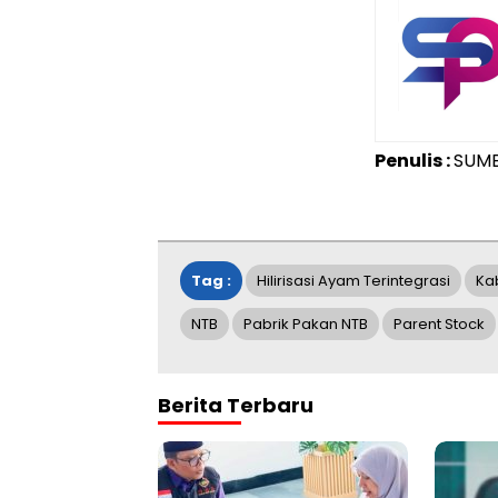
Penulis :
SUM
Tag :
Hilirisasi Ayam Terintegrasi
Ka
NTB
Pabrik Pakan NTB
Parent Stock
Berita Terbaru