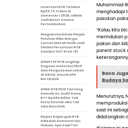
Muhammad Ria
Investasi NTB Tembus
menghadapi ti
Rp33,73 Triliun di
Semester I 2026, UMKM
pasokan pakan
Jadi Motor Utama
Pertumbuhan
“
Kalau kita bi
Wagub Umi Dinda Pimpin
merindukan pr
Puluhan Ribu Warga,
pakan dan bib
Lautan Merah Putih Jadi
Simbol Persatuan NTB
parent stock s
Sambut HUT RI Ke-81
keterangannya
DPMPTSP NTB Ungkap
Dugaan Investasi Fiktif
dan Penguasaan Lahan
Baca Juga 
di Gili Air, Desak APH
Bertindak
Budaya Sa
DPRD NTB PDIP Tantang
Demokrat, Audit Dana
Menurutnya, 
BTT Rp484 Miliar Tak
Perlu Ditolak Jika Tak
memproduksi s
Ada Masalah
saat ini seba
didatangkan d
Empat Rapergub NTB
Dibedah Kementerian
Hukum, Apa Saja? Ini