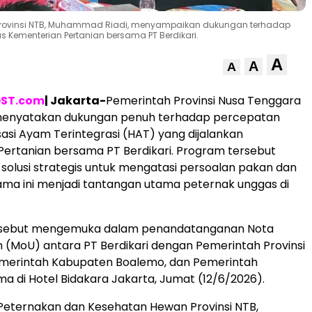
Provinsi NTB, Muhammad Riadi, menyampaikan dukungan terhadap
s Kementerian Pertanian bersama PT Berdikari.
A
A
A
ST.com
| Jakarta-
Pemerintah Provinsi Nusa Tenggara
menyatakan dukungan penuh terhadap percepatan
isasi Ayam Terintegrasi (HAT) yang dijalankan
ertanian bersama PT Berdikari. Program tersebut
i solusi strategis untuk mengatasi persoalan pakan dan
lama ini menjadi tantangan utama peternak unggas di
rsebut mengemuka dalam penandatanganan Nota
(MoU) antara PT Berdikari dengan Pemerintah Provinsi
emerintah Kabupaten Boalemo, dan Pemerintah
a di Hotel Bidakara Jakarta, Jumat (12/6/2026).
Peternakan dan Kesehatan Hewan Provinsi NTB,