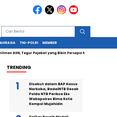
LAHRAGA
TNI-POLRI
MEMBER
N, Tegur Pejabat yang Bikin Persepsi Negatif
Kapolda NTB
TRENDING
Disebut dalam BAP Kasus
Narkoba, BadaiNTB Desak
Polda NTB Periksa Eks
Wakapolres Bima Kota
Kompol Mujahidin
Daftar Peraih Medali