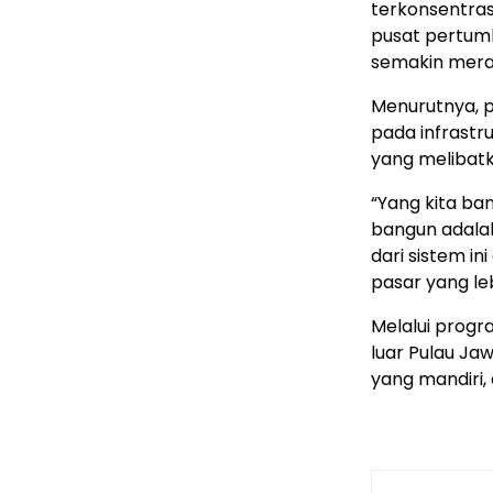
terkonsentras
pusat pertumb
semakin merata
Menurutnya, 
pada infrastr
yang melibatk
“Yang kita ba
bangun adala
dari sistem in
pasar yang leb
Melalui progr
luar Pulau Ja
yang mandiri, 