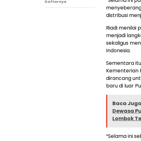
“
Selama ini p
Daftarnya
menyeberang 
distribusi me
Riadi menilai
menjadi lang
sekaligus men
Indonesia.
Sementara itu
Kementerian 
dirancang un
baru di luar P
Baca Juga 
Dewasa Pu
Lombok Te
“Selama ini s