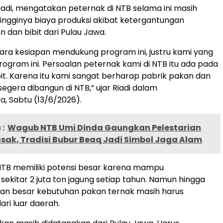
di, mengatakan peternak di NTB selama ini masih
ngginya biaya produksi akibat ketergantungan
 dan bibit dari Pulau Jawa.
cara kesiapan mendukung program ini, justru kami yang
ogram ini. Persoalan peternak kami di NTB itu ada pada
it. Karena itu kami sangat berharap pabrik pakan dan
egera dibangun di NTB,” ujar Riadi dalam
, Sabtu (13/6/2026).
:
Wagub NTB Umi Dinda Gaungkan Pelestarian
sak, Tradisi Bubur Beaq Jadi Simbol Jaga Alam
NTB memiliki potensi besar karena mampu
ekitar 2 juta ton jagung setiap tahun. Namun hingga
gian besar kebutuhan pakan ternak masih harus
ari luar daerah.