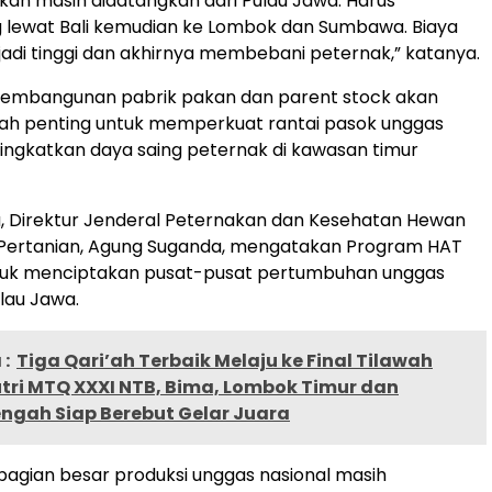
akan masih didatangkan dari Pulau Jawa. Harus
lewat Bali kemudian ke Lombok dan Sumbawa. Biaya
njadi tinggi dan akhirnya membebani peternak,” katanya.
 pembangunan pabrik pakan dan parent stock akan
kah penting untuk memperkuat rantai pasok unggas
ingkatkan daya saing peternak di kawasan timur
, Direktur Jenderal Peternakan dan Kesehatan Hewan
Pertanian, Agung Suganda, mengatakan Program HAT
tuk menciptakan pusat-pusat pertumbuhan unggas
ulau Jawa.
:
Tiga Qari’ah Terbaik Melaju ke Final Tilawah
tri MTQ XXXI NTB, Bima, Lombok Timur dan
ngah Siap Berebut Gelar Juara
ebagian besar produksi unggas nasional masih