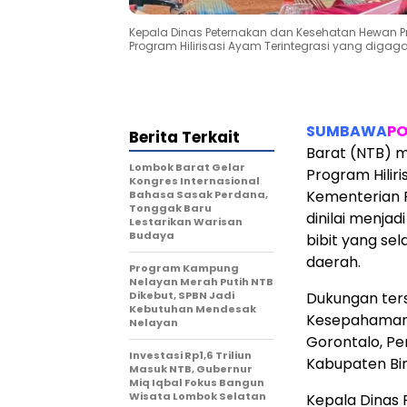
Kepala Dinas Peternakan dan Kesehatan Hewan 
Program Hilirisasi Ayam Terintegrasi yang digaga
SUMBAWA
PO
Berita Terkait
Barat (NTB) 
Lombok Barat Gelar
Program Hilir
Kongres Internasional
Kementerian P
Bahasa Sasak Perdana,
Tonggak Baru
dinilai menjad
Lestarikan Warisan
Budaya
bibit yang se
daerah.
Program Kampung
Nelayan Merah Putih NTB
Dikebut, SPBN Jadi
Dukungan te
Kebutuhan Mendesak
Kesepahaman 
Nelayan
Gorontalo, P
Investasi Rp1,6 Triliun
Kabupaten Bim
Masuk NTB, Gubernur
Miq Iqbal Fokus Bangun
Wisata Lombok Selatan
Kepala Dinas 