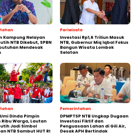
ntahan
Pariwisata
m Kampung Nelayan
Investasi Rp1,6 Triliun Masuk
utih NTB Dikebut, SPBN
NTB, Gubernur Miq Iqbal Fokus
ebutuhan Mendesak
Bangun Wisata Lombok
n
Selatan
ntahan
Pemerintahan
Umi Dinda Pimpin
DPMPTSP NTB Ungkap Dugaan
 Ribu Warga, Lautan
Investasi Fiktif dan
utih Jadi Simbol
Penguasaan Lahan di Gili Air,
an NTB Sambut HUT RI
Desak APH Bertindak