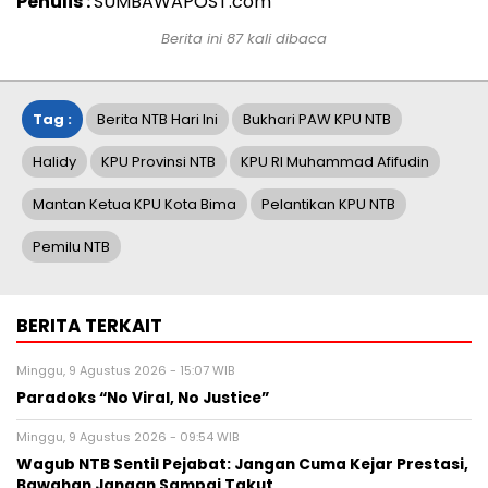
Penulis :
SUMBAWAPOST.com
Berita ini 87 kali dibaca
Tag :
Berita NTB Hari Ini
Bukhari PAW KPU NTB
Halidy
KPU Provinsi NTB
KPU RI Muhammad Afifudin
Mantan Ketua KPU Kota Bima
Pelantikan KPU NTB
Pemilu NTB
BERITA TERKAIT
Minggu, 9 Agustus 2026 - 15:07 WIB
Paradoks “No Viral, No Justice”
Minggu, 9 Agustus 2026 - 09:54 WIB
Wagub NTB Sentil Pejabat: Jangan Cuma Kejar Prestasi,
Bawahan Jangan Sampai Takut