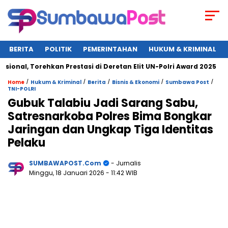
BERITA
POLITIK
PEMERINTAHAN
HUKUM & KRIMINAL
, Torehkan Prestasi di Deretan Elit UN-Polri Award 2025
Wa
/
/
/
/
/
Home
Hukum & Kriminal
Berita
Bisnis & Ekonomi
Sumbawa Post
TNI-POLRI
Gubuk Talabiu Jadi Sarang Sabu,
Satresnarkoba Polres Bima Bongkar
Jaringan dan Ungkap Tiga Identitas
Pelaku
SUMBAWAPOST.com
- Jurnalis
Minggu, 18 Januari 2026
- 11:42 WIB