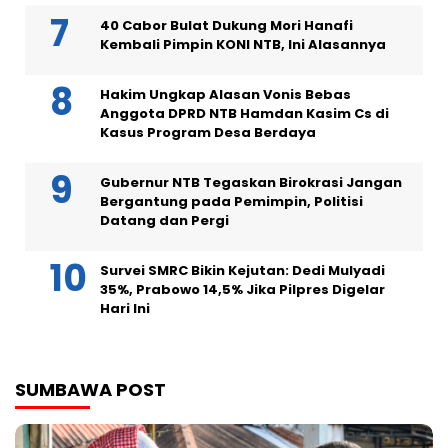
40 Cabor Bulat Dukung Mori Hanafi
Kembali Pimpin KONI NTB, Ini Alasannya
Hakim Ungkap Alasan Vonis Bebas
Anggota DPRD NTB Hamdan Kasim Cs di
Kasus Program Desa Berdaya
Gubernur NTB Tegaskan Birokrasi Jangan
Bergantung pada Pemimpin, Politisi
Datang dan Pergi
Survei SMRC Bikin Kejutan: Dedi Mulyadi
35%, Prabowo 14,5% Jika Pilpres Digelar
Hari Ini
SUMBAWA POST