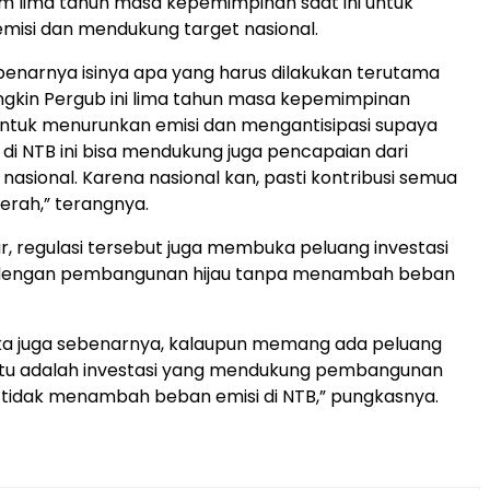
am lima tahun masa kepemimpinan saat ini untuk
misi dan mendukung target nasional.
ebenarnya isinya apa yang harus dilakukan terutama
gkin Pergub ini lima tahun masa kepemimpinan
 untuk menurunkan emisi dan mengantisipasi supaya
i di NTB ini bisa mendukung juga pencapaian dari
i nasional. Karena nasional kan, pasti kontribusi semua
erah,” terangnya.
r, regulasi tersebut juga membuka peluang investasi
 dengan pembangunan hijau tanpa menambah beban
a juga sebenarnya, kalaupun memang ada peluang
 itu adalah investasi yang mendukung pembangunan
adi tidak menambah beban emisi di NTB,” pungkasnya.