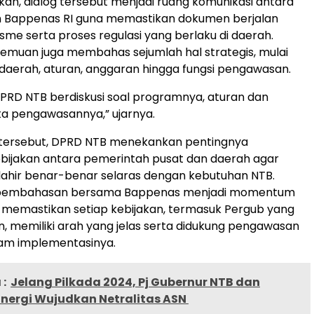
skan, dialog tersebut menjadi ruang komunikasi antara
 Bappenas RI guna memastikan dokumen berjalan
sme serta proses regulasi yang berlaku di daerah.
ertemuan juga membahas sejumlah hal strategis, mulai
daerah, aturan, anggaran hingga fungsi pengawasan.
RD NTB berdiskusi soal programnya, aturan dan
a pengawasannya,” ujarnya.
tersebut, DPRD NTB menekankan pentingnya
kebijakan antara pemerintah pusat dan daerah agar
 lahir benar-benar selaras dengan kebutuhan NTB.
 pembahasan bersama Bappenas menjadi momentum
 memastikan setiap kebijakan, termasuk Pergub yang
n, memiliki arah yang jelas serta didukung pengawasan
lam implementasinya.
:
Jelang Pilkada 2024, Pj Gubernur NTB dan
inergi Wujudkan Netralitas ASN