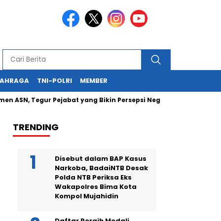
LAHRAGA
TNI-POLRI
MEMBER
Tegur Pejabat yang Bikin Persepsi Negatif
Kapolda NTB Had
TRENDING
Disebut dalam BAP Kasus
Narkoba, BadaiNTB Desak
Polda NTB Periksa Eks
Wakapolres Bima Kota
Kompol Mujahidin
Daftar Peraih Medali