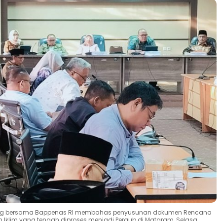
ialog bersama Bappenas RI membahas penyusunan dokumen Rencana
klim yang tengah diproses menjadi Pergub di Mataram, Selasa