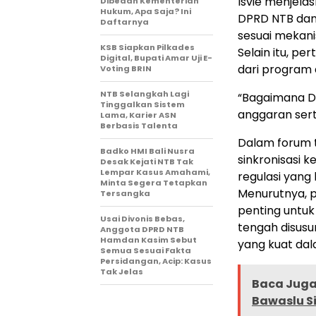
Isvie menjela
Dibedah Kementerian
Hukum, Apa Saja? Ini
DPRD NTB dan
Daftarnya
sesuai mekani
KSB Siapkan Pilkades
Selain itu, p
Digital, Bupati Amar Uji E-
dari program 
Voting BRIN
NTB Selangkah Lagi
“Bagaimana DP
Tinggalkan Sistem
anggaran sert
Lama, Karier ASN
Berbasis Talenta
Dalam forum 
Badko HMI Bali Nusra
sinkronisasi 
Desak Kejati NTB Tak
Lempar Kasus Amahami,
regulasi yang
Minta Segera Tetapkan
Menurutnya,
Tersangka
penting untuk
Usai Divonis Bebas,
tengah disusu
Anggota DPRD NTB
Hamdan Kasim Sebut
yang kuat da
Semua Sesuai Fakta
Persidangan, Acip: Kasus
Tak Jelas
Baca Juga 
Bawaslu S