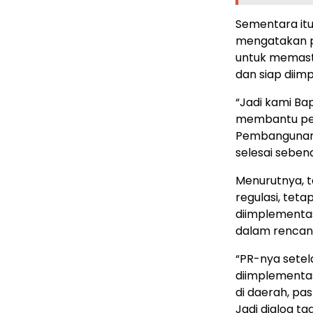
Sementara itu,
mengatakan p
untuk memast
dan siap diim
“Jadi kami B
membantu pe
Pembangunan 
selesai seben
Menurutnya, 
regulasi, tet
diimplementa
dalam rencana
“PR-nya setel
diimplementasi
di daerah, pa
Jadi dialog t