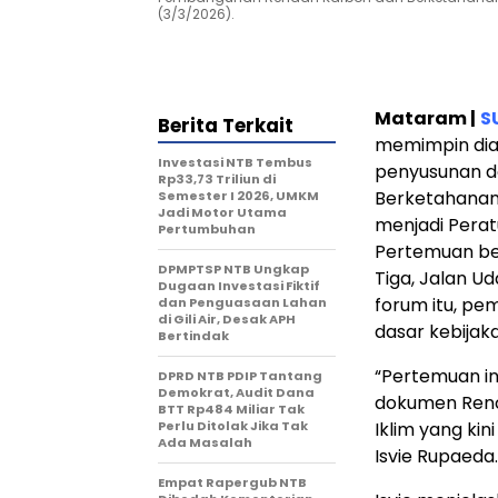
(3/3/2026).
Mataram |
S
Berita Terkait
memimpin dia
Investasi NTB Tembus
penyusunan 
Rp33,73 Triliun di
Berketahanan 
Semester I 2026, UMKM
Jadi Motor Utama
menjadi Perat
Pertumbuhan
Pertemuan ber
DPMPTSP NTB Ungkap
Tiga, Jalan U
Dugaan Investasi Fiktif
forum itu, p
dan Penguasaan Lahan
di Gili Air, Desak APH
dasar kebijak
Bertindak
“Pertemuan in
DPRD NTB PDIP Tantang
Demokrat, Audit Dana
dokumen Ren
BTT Rp484 Miliar Tak
Perlu Ditolak Jika Tak
Iklim yang kin
Ada Masalah
Isvie Rupaeda.
Empat Rapergub NTB