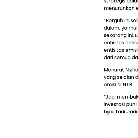
strategis dal
menurunkan e
“Pergub ini s
dalam, ya mun
sekarang ini,
entisitas emis
entisitas emis
dari semua da
Menurut Nizha
yang sejalan
emisi di NTB.
“Jadi membuk
investasi pun
hijau tadi. J