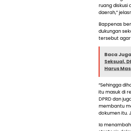
ruang diskus
daerah,” jelas
Bappenas ber
dukungan sek
tersebut agar
Baca Juga 
Seksual, 
Harus Mas
“Sehingga dih
itu masuk di 
DPRD dan jug
membantu me
dokumen itu. J
Ia menambahk