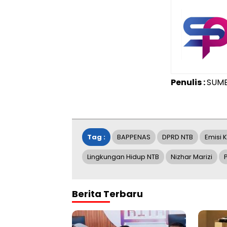
Penulis :
SUM
Tag :
BAPPENAS
DPRD NTB
Emisi 
Lingkungan Hidup NTB
Nizhar Marizi
Berita Terbaru