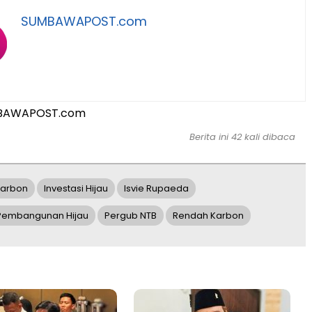
SUMBAWAPOST.com
BAWAPOST.com
Berita ini 42 kali dibaca
Karbon
Investasi Hijau
Isvie Rupaeda
Pembangunan Hijau
Pergub NTB
Rendah Karbon