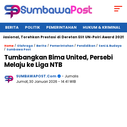
BERITA
POLITIK
PEMERINTAHAN
HUKUM & KRIMINAL
al, Torehkan Prestasi di Deretan Elit UN-Polri Award 2025
/
/
/
/
/
Home
Olahraga
Berita
Pemerintahan
Pendidikan
Seni & Budaya
/
Sumbawa Post
Tumbangkan Bima United, Persebi
Melaju ke Liga NTB
SUMBAWAPOST.com
- Jurnalis
Jumat, 30 Januari 2026
- 14:41 WIB