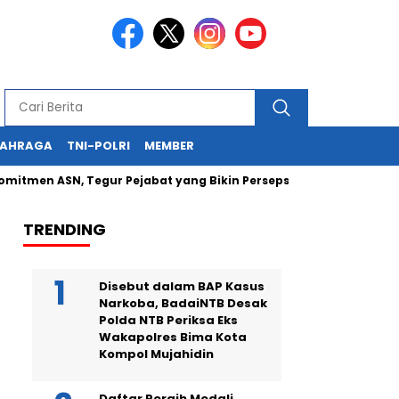
LAHRAGA
TNI-POLRI
MEMBER
 ASN, Tegur Pejabat yang Bikin Persepsi Negatif
Kapolda N
TRENDING
Disebut dalam BAP Kasus
Narkoba, BadaiNTB Desak
Polda NTB Periksa Eks
Wakapolres Bima Kota
Kompol Mujahidin
Daftar Peraih Medali