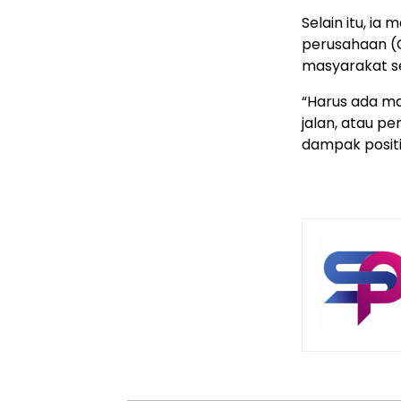
Selain itu, i
perusahaan (C
masyarakat s
“Harus ada ma
jalan, atau p
dampak positi