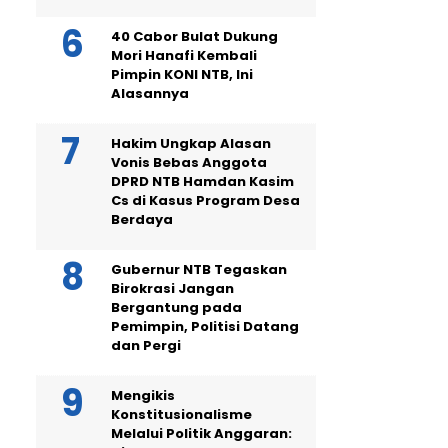
40 Cabor Bulat Dukung
Mori Hanafi Kembali
Pimpin KONI NTB, Ini
Alasannya
Hakim Ungkap Alasan
Vonis Bebas Anggota
DPRD NTB Hamdan Kasim
Cs di Kasus Program Desa
Berdaya
Gubernur NTB Tegaskan
Birokrasi Jangan
Bergantung pada
Pemimpin, Politisi Datang
dan Pergi
Mengikis
Konstitusionalisme
Melalui Politik Anggaran: