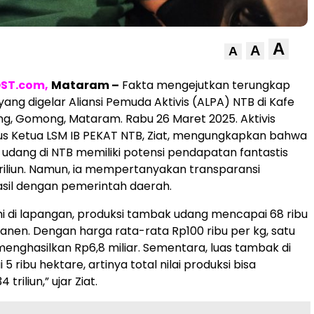
A
A
A
ST.com,
Mataram –
Fakta mengejutkan terungkap
yang digelar Aliansi Pemuda Aktivis (ALPA) NTB di Kafe
g, Gomong, Mataram. Rabu 26 Maret 2025. Aktivis
gus Ketua LSM IB PEKAT NTB, Ziat, mengungkapkan bahwa
 udang di NTB memiliki potensi pendapatan fantastis
riliun. Namun, ia mempertanyakan transparansi
sil dengan pemerintah daerah.
i di lapangan, produksi tambak udang mencapai 68 ribu
 panen. Dengan harga rata-rata Rp100 ribu per kg, satu
enghasilkan Rp6,8 miliar. Sementara, luas tambak di
 ribu hektare, artinya total nilai produksi bisa
riliun,” ujar Ziat.