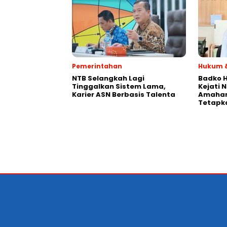
Pemerintahan
Hukum &
NTB Selangkah Lagi
Badko H
Tinggalkan Sistem Lama,
Kejati 
Karier ASN Berbasis Talenta
Amaham
Tetapk