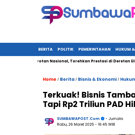
BERITA
POLITIK
PEMERINTAHAN
HUKUM &
 Jadi Sorotan Nasional, Torehkan Prestasi di Deretan Elit UN-Po
Home
Berita
Bisnis & Ekonomi
Hukum
/
/
/
Terkuak! Bisnis Tamba
Tapi Rp2 Triliun PAD H
SUMBAWAPOST.com
- Jurnalis
Rabu, 26 Maret 2025
- 16:45 WIB