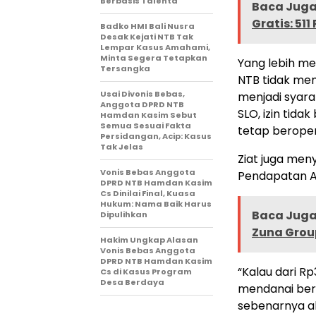
Berbasis Talenta
Baca Juga 
Gratis: 51
Badko HMI Bali Nusra
Desak Kejati NTB Tak
Lempar Kasus Amahami,
Minta Segera Tetapkan
Yang lebih me
Tersangka
NTB tidak mem
Usai Divonis Bebas,
menjadi syara
Anggota DPRD NTB
SLO, izin tida
Hamdan Kasim Sebut
Semua Sesuai Fakta
tetap beroper
Persidangan, Acip: Kasus
Tak Jelas
Ziat juga meny
Vonis Bebas Anggota
Pendapatan As
DPRD NTB Hamdan Kasim
Cs Dinilai Final, Kuasa
Hukum: Nama Baik Harus
Baca Juga 
Dipulihkan
Zuna Group
Hakim Ungkap Alasan
Vonis Bebas Anggota
DPRD NTB Hamdan Kasim
“Kalau dari Rp3
Cs di Kasus Program
Desa Berdaya
mendanai ber
sebenarnya al