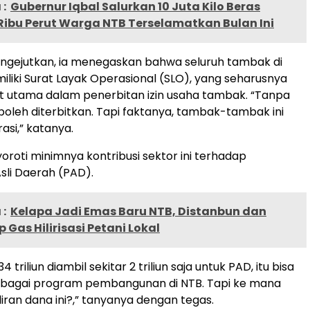
:
Gubernur Iqbal Salurkan 10 Juta Kilo Beras
1 Ribu Perut Warga NTB Terselamatkan Bulan Ini
ngejutkan, ia menegaskan bahwa seluruh tambak di
iliki Surat Layak Operasional (SLO), yang seharusnya
t utama dalam penerbitan izin usaha tambak. “Tanpa
k boleh diterbitkan. Tapi faktanya, tambak-tambak ini
asi,” katanya.
oroti minimnya kontribusi sektor ini terhadap
li Daerah (PAD).
:
Kelapa Jadi Emas Baru NTB, Distanbun dan
 Gas Hilirisasi Petani Lokal
4 triliun diambil sekitar 2 triliun saja untuk PAD, itu bisa
bagai program pembangunan di NTB. Tapi ke mana
iran dana ini?,” tanyanya dengan tegas.