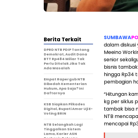
SUMBAWA
PO
Berita Terkait
dalam diskusi 
DPRD NTB PDIP Tantang
Meeino Workin
Demokrat, Audit Dana
senior sekali
BTT Rp484 Miliar Tak
Perlu Ditolak Jika Tak
bisnis tambak
Ada Masalah
hingga Rp34 t
Empat Rapergub NTB
pembagian ha
Dibedah Kementerian
Hukum, Apa Saja? Ini
Daftarnya
“Hitungan kam
kg per siklus
KSB Siapkan Pilkades
tambak bisa m
Digital, Bupati Amar Uji E-
Voting BRIN
NTB mencapai 5
mencapai Rp34 t
NTB Selangkah Lagi
Tinggalkan Sistem
Lama, Karier ASN