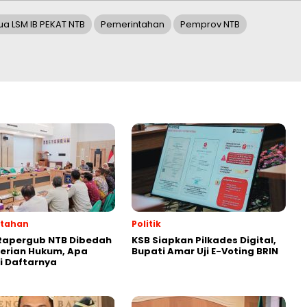
ua LSM IB PEKAT NTB
Pemerintahan
Pemprov NTB
ntahan
Politik
Rapergub NTB Dibedah
KSB Siapkan Pilkades Digital,
erian Hukum, Apa
Bupati Amar Uji E-Voting BRIN
ni Daftarnya