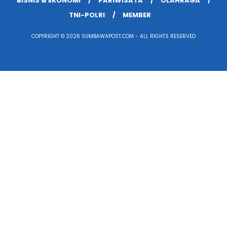
BISNIS & EKONOMI
PARIWISATA
OLAHRAGA
TNI-POLRI
MEMBER
COPYRIGHT © 2026 SUMBAWAPOST.COM - ALL RIGHTS RESERVED