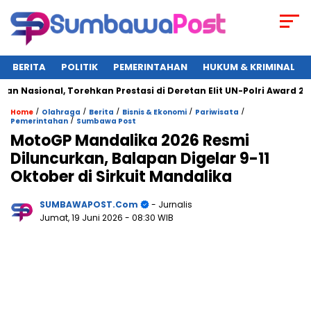
BERITA
POLITIK
PEMERINTAHAN
HUKUM & KRIMINAL
ional, Torehkan Prestasi di Deretan Elit UN-Polri Award 2025
/
/
/
/
/
Home
Olahraga
Berita
Bisnis & Ekonomi
Pariwisata
/
Pemerintahan
Sumbawa Post
MotoGP Mandalika 2026 Resmi
Diluncurkan, Balapan Digelar 9-11
Oktober di Sirkuit Mandalika
SUMBAWAPOST.com
- Jurnalis
Jumat, 19 Juni 2026
- 08:30 WIB