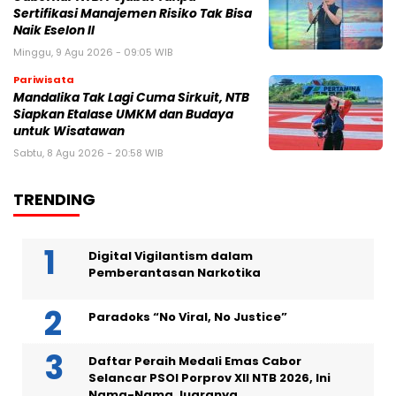
Sertifikasi Manajemen Risiko Tak Bisa
Naik Eselon II
Minggu, 9 Agu 2026 - 09:05 WIB
Pariwisata
Mandalika Tak Lagi Cuma Sirkuit, NTB
Siapkan Etalase UMKM dan Budaya
untuk Wisatawan
Sabtu, 8 Agu 2026 - 20:58 WIB
TRENDING
Digital Vigilantism dalam
Pemberantasan Narkotika
Paradoks “No Viral, No Justice”
Daftar Peraih Medali Emas Cabor
Selancar PSOI Porprov XII NTB 2026, Ini
Nama-Nama Juaranya