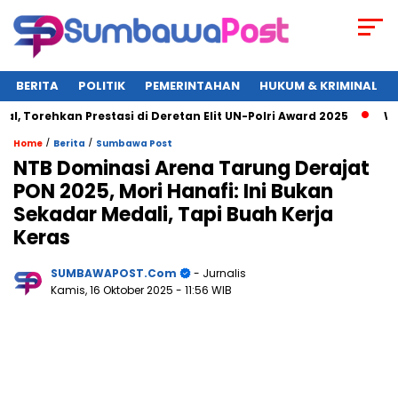
BERITA
POLITIK
PEMERINTAHAN
HUKUM & KRIMINAL
an Prestasi di Deretan Elit UN-Polri Award 2025
Wagub NTB 
/
/
Home
Berita
Sumbawa Post
NTB Dominasi Arena Tarung Derajat
PON 2025, Mori Hanafi: Ini Bukan
Sekadar Medali, Tapi Buah Kerja
Keras
SUMBAWAPOST.com
- Jurnalis
Kamis, 16 Oktober 2025
- 11:56 WIB