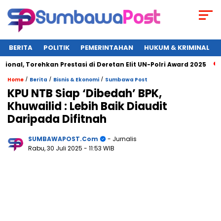
BERITA
POLITIK
PEMERINTAHAN
HUKUM & KRIMINAL
l, Torehkan Prestasi di Deretan Elit UN-Polri Award 2025
Wa
/
/
/
Home
Berita
Bisnis & Ekonomi
Sumbawa Post
KPU NTB Siap ‘Dibedah’ BPK,
Khuwailid : Lebih Baik Diaudit
Daripada Difitnah
SUMBAWAPOST.com
- Jurnalis
Rabu, 30 Juli 2025
- 11:53 WIB