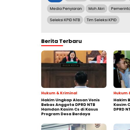
Media Penyiaran
Moh Akri
Pemerint
Seleksi KPID NTB
Tim Seleksi KPID
Berita Terbaru
Hukum & Kriminal
Hukum &
Hakim Ungkap Alasan Vonis
Hakim 
Bebas Anggota DPRD NTB
Kasim C
Hamdan Kasim Cs di Kasus
DPRD NT
Program Desa Berdaya