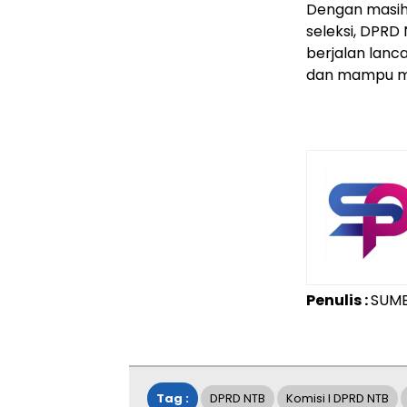
Dengan masih
seleksi, DPRD
berjalan lanc
dan mampu me
Penulis :
SUM
Tag :
DPRD NTB
Komisi I DPRD NTB