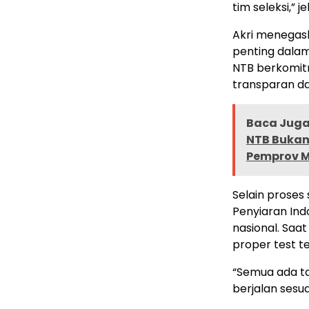
tim seleksi,” j
Akri menegas
penting dalam
NTB berkomit
transparan da
Baca Juga 
NTB Bukan 
Pemprov 
Selain proses 
Penyiaran Ind
nasional. Saat
proper test t
“Semua ada ta
berjalan sesu