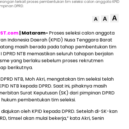
terangan terkait proses pembentukan tim seleksi calon anggota KPID
impinan DPRD.
A
A
A
ST.com
| Mataram-
Proses seleksi calon anggota
ran Indonesia Daerah (KPID) Nusa Tenggara Barat
atang masih berada pada tahap pembentukan tim
si I DPRD NTB memastikan seluruh tahapan berjalan
isme yang berlaku sebelum proses rekrutmen
ap berikutnya.
I DPRD NTB, Moh Akri, mengatakan tim seleksi telah
 KPID NTB kepada DPRD. Saat ini, pihaknya masih
erbitan Surat Keputusan (SK) dari pimpinan DPRD
 hukum pembentukan tim seleksi.
ni diajukan oleh KPID kepada DPRD. Setelah di-SK-kan
D, timsel akan mulai bekerja,” kata Akri, Senin