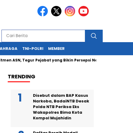
LAHRAGA
TNI-POLRI
MEMBER
N, Tegur Pejabat yang Bikin Persepsi Negatif
Kapolda NTB 
TRENDING
Disebut dalam BAP Kasus
Narkoba, BadaiNTB Desak
Polda NTB Periksa Eks
Wakapolres Bima Kota
Kompol Mujahidin
Daftar Peraih Medali