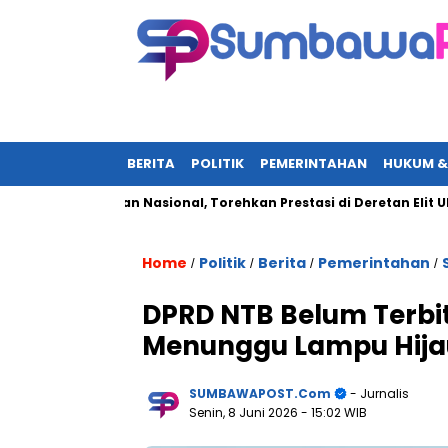
BERITA
POLITIK
PEMERINTAHAN
HUKUM &
di Sorotan Nasional, Torehkan Prestasi di Deretan Elit UN-Polri
Home
Politik
Berita
Pemerintahan
/
/
/
/
DPRD NTB Belum Terbit
Menunggu Lampu Hija
SUMBAWAPOST.com
- Jurnalis
Senin, 8 Juni 2026
- 15:02 WIB