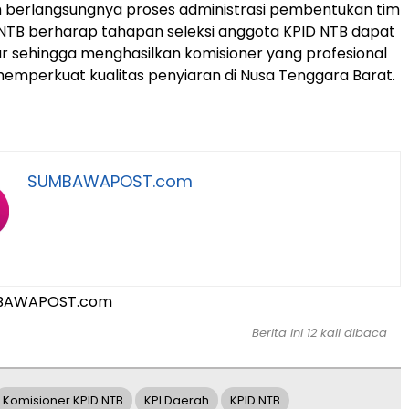
 berlangsungnya proses administrasi pembentukan tim
 NTB berharap tahapan seleksi anggota KPID NTB dapat
ar sehingga menghasilkan komisioner yang profesional
mperkuat kualitas penyiaran di Nusa Tenggara Barat.
SUMBAWAPOST.com
BAWAPOST.com
Berita ini 12 kali dibaca
Komisioner KPID NTB
KPI Daerah
KPID NTB