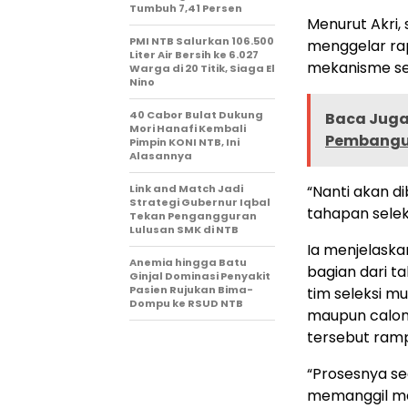
Tumbuh 7,41 Persen
Menurut Akri, 
PMI NTB Salurkan 106.500
menggelar ra
Liter Air Bersih ke 6.027
mekanisme ser
Warga di 20 Titik, Siaga El
Nino
40 Cabor Bulat Dukung
Baca Juga 
Mori Hanafi Kembali
Pembangu
Pimpin KONI NTB, Ini
Alasannya
Link and Match Jadi
“Nanti akan di
Strategi Gubernur Iqbal
tahapan seleks
Tekan Pengangguran
Lulusan SMK di NTB
Ia menjelaska
Anemia hingga Batu
bagian dari t
Ginjal Dominasi Penyakit
Pasien Rujukan Bima-
tim seleksi m
Dompu ke RSUD NTB
maupun calon
tersebut ram
“Prosesnya se
memanggil mer