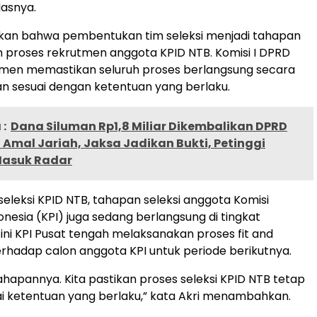
elasnya.
kan bahwa pembentukan tim seleksi menjadi tahapan
 proses rekrutmen anggota KPID NTB. Komisi I DPRD
men memastikan seluruh proses berlangsung secara
n sesuai dengan ketentuan yang berlaku.
:
Dana Siluman Rp1,8 Miliar Dikembalikan DPRD
Amal Jariah, Jaksa Jadikan Bukti, Petinggi
Masuk Radar
seleksi KPID NTB, tahapan seleksi anggota Komisi
onesia (KPI) juga sedang berlangsung di tingkat
 ini KPI Pusat tengah melaksanakan proses fit and
erhadap calon anggota KPI untuk periode berikutnya.
hapannya. Kita pastikan proses seleksi KPID NTB tetap
ai ketentuan yang berlaku,” kata Akri menambahkan.