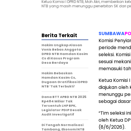
Ketua Komisi I DPRD NTB, Moh Akri, memberikan ke
NTB yang masih menunggu penerbitan SK dari p
SUMBAWA
PO
Berita Terkait
Komisi Penyia
Hakim Ungkap Alasan
periode mend
Vonis Bebas Anggota
seleksi. Komi
DPRD NTB Hamdan Kasim
Cs di Kasus Program
sesuai mekan
Desa Berdaya
memasuki tah
Hakim Bebaskan
Hamdan Kasim Cs,
Ketua Komisi 
Dugaan Gratifikasi DPRD
NTB ‘Tak Terbukti’
diajukan oleh
menunggu pen
Dana BTT APBD NTB 2025
sebagai dasar
Rp484 Miliar Tak
Tersentuh LHP BPK,
Legislator PDIP Desak
“Tim seleksi i
Audit Investigatif
oleh Ketua DPR
Di Tengah Normalisasi
(8/6/2026).
Tambang, Ekonomi NTB