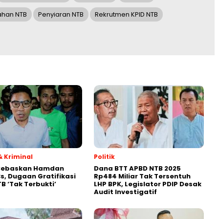
ahan NTB
Penyiaran NTB
Rekrutmen KPID NTB
 Kriminal
Politik
Bebaskan Hamdan
Dana BTT APBD NTB 2025
s, Dugaan Gratifikasi
Rp484 Miliar Tak Tersentuh
B ‘Tak Terbukti’
LHP BPK, Legislator PDIP Desak
Audit Investigatif