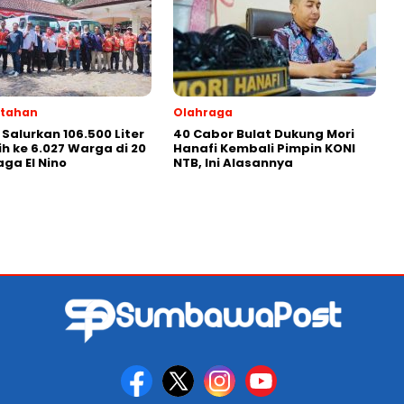
ntahan
Olahraga
 Salurkan 106.500 Liter
40 Cabor Bulat Dukung Mori
ih ke 6.027 Warga di 20
Hanafi Kembali Pimpin KONI
iaga El Nino
NTB, Ini Alasannya