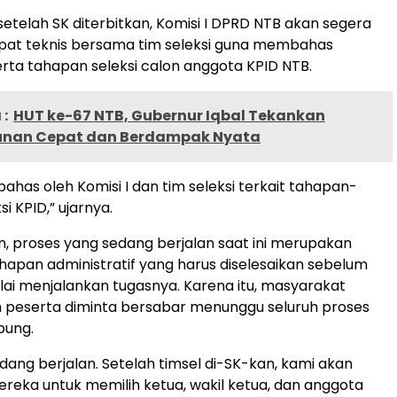
setelah SK diterbitkan, Komisi I DPRD NTB akan segera
pat teknis bersama tim seleksi guna membahas
ta tahapan seleksi calon anggota KPID NTB.
:
HUT ke-67 NTB, Gubernur Iqbal Tekankan
nan Cepat dan Berdampak Nyata
bahas oleh Komisi I dan tim seleksi terkait tahapan-
i KPID,” ujarnya.
n, proses yang sedang berjalan saat ini merupakan
ahapan administratif yang harus diselesaikan sebelum
ulai menjalankan tugasnya. Karena itu, masyarakat
 peserta diminta bersabar menunggu seluruh proses
pung.
dang berjalan. Setelah timsel di-SK-kan, kami akan
eka untuk memilih ketua, wakil ketua, dan anggota