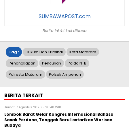
SUMBAWAPOST.com
Berita ini 44 kali dibaca
Tag :
Hukum Dan Kriminal
Kota Mataram
Penangkapan
Pencurian
Polda NTB
Polresta Mataram
Polsek Ampenan
BERITA TERKAIT
Jumat, 7 Agustus 2026 - 20:48 WIB
Lombok Barat Gelar Kongres Internasional Bahasa
Sasak Perdana, Tonggak Baru Lestarikan Warisan
Budaya