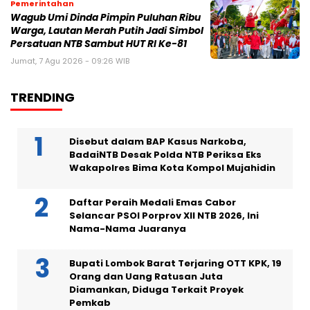
Pemerintahan
Wagub Umi Dinda Pimpin Puluhan Ribu
Warga, Lautan Merah Putih Jadi Simbol
Persatuan NTB Sambut HUT RI Ke-81
Jumat, 7 Agu 2026 - 09:26 WIB
TRENDING
Disebut dalam BAP Kasus Narkoba,
BadaiNTB Desak Polda NTB Periksa Eks
Wakapolres Bima Kota Kompol Mujahidin
Daftar Peraih Medali Emas Cabor
Selancar PSOI Porprov XII NTB 2026, Ini
Nama-Nama Juaranya
Bupati Lombok Barat Terjaring OTT KPK, 19
Orang dan Uang Ratusan Juta
Diamankan, Diduga Terkait Proyek
Pemkab