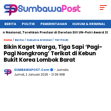
BERITA
POLITIK
PEMERINTAHAN
HUKUM & KRIMINAL
ional, Torehkan Prestasi di Deretan Elit UN-Polri Award 2025
/
/
/
Home
Berita
Hukum & Kriminal
TNI-POLRI
Bikin Kaget Warga, Tiga Sapi ‘Pagi-
Pagi Nongkrong’ Terikat di Kebun
Bukit Korea Lombok Barat
SUMBAWAPOST.com
- Jurnalis
Jumat, 2 Januari 2026
- 21:36 WIB