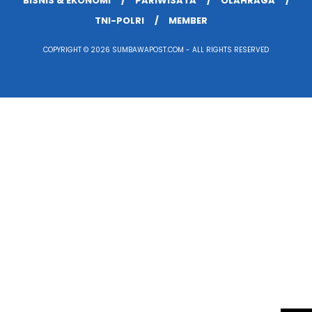
BISNIS & EKONOMI
PARIWISATA
OLAHRAGA
TNI-POLRI
MEMBER
COPYRIGHT © 2026 SUMBAWAPOST.COM - ALL RIGHTS RESERVED