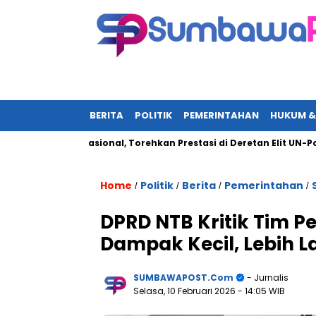
BERITA
POLITIK
PEMERINTAHAN
HUKUM &
rotan Nasional, Torehkan Prestasi di Deretan Elit UN-Polri Awar
Home
Politik
Berita
Pemerintahan
/
/
/
/
DPRD NTB Kritik Tim P
Dampak Kecil, Lebih L
SUMBAWAPOST.com
- Jurnalis
Selasa, 10 Februari 2026
- 14:05 WIB