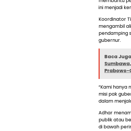
membantu pen
ini menjadi k
Koordinator T
mengambil al
pendamping s
gubernur.
Baca Juga 
Sumbawa, 
Prabowo-
“Kami hanya 
misi pak gube
dalam menjal
Adhar menamb
publik atau b
di bawah peri