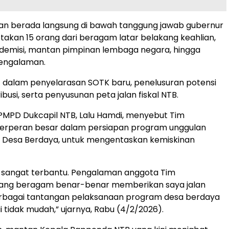
an berada langsung di bawah tanggung jawab gubernur
akan 15 orang dari beragam latar belakang keahlian,
ademisi, mantan pimpinan lembaga negara, hingga
pengalaman.
bat dalam penyelarasan SOTK baru, penelusuran potensi
ibusi, serta penyusunan peta jalan fiskal NTB.
PMPD Dukcapil NTB, Lalu Hamdi, menyebut Tim
erperan besar dalam persiapan program unggulan
 Desa Berdaya, untuk mengentaskan kemiskinan
 sangat terbantu. Pengalaman anggota Tim
ang beragam benar-benar memberikan saya jalan
berbagai tantangan pelaksanaan program desa berdaya
i tidak mudah,” ujarnya, Rabu (4/2/2026).