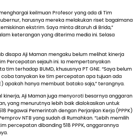
menghargai keilmuan Profesor yang ada di Tim
ubernur, harusnya mereka melakukan riset bagaimana
miskinan ekstrim. Saya minta ditaruh di Brida,”
lam keterangan yang diterima media ini. Selasa
ab disapa Aji Maman mengaku belum melihat kinerja
Tim Percepatan sejauh ini. Ia mempertanyakan
ata tim terhadap BUMD, khususnya PT GNE. “Saya belum
ini, coba tanyakan ke tim percepatan apa tujuan ada
) apakah hanya membuat batako saja,” terangnya.
l kinerja, Aji Maman juga menyoroti besarnya anggaran
n, yang menurutnya lebih baik dialokasikan untuk
8 Pegawai Pemerintah dengan Perjanjian Kerja (PPPK)
 Pemprov NTB yang sudah di Rumahkan. “Lebih memilih
im percepatan dibanding 518 PPPK, anggarannya
nya.