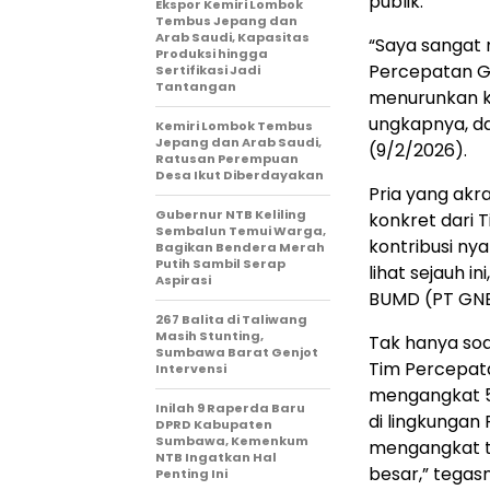
publik.
Ekspor Kemiri Lombok
Tembus Jepang dan
Arab Saudi, Kapasitas
“Saya sangat 
Produksi hingga
Percepatan G
Sertifikasi Jadi
Tantangan
menurunkan ke
ungkapnya, da
Kemiri Lombok Tembus
Jepang dan Arab Saudi,
(9/2/2026).
Ratusan Perempuan
Desa Ikut Diberdayakan
Pria yang akr
Gubernur NTB Keliling
konkret dari 
Sembalun Temui Warga,
kontribusi ny
Bagikan Bendera Merah
Putih Sambil Serap
lihat sejauh 
Aspirasi
BUMD (PT GNE
267 Balita di Taliwang
Masih Stunting,
Tak hanya soa
Sumbawa Barat Genjot
Tim Percepata
Intervensi
mengangkat 51
Inilah 9 Raperda Baru
di lingkungan
DPRD Kabupaten
Sumbawa, Kemenkum
mengangkat t
NTB Ingatkan Hal
besar,” tegas
Penting Ini