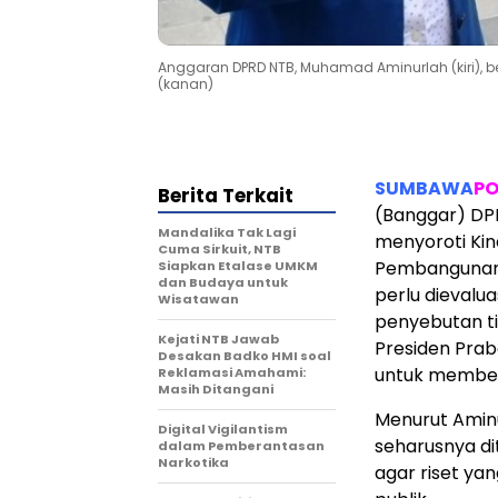
Anggaran DPRD NTB, Muhamad Aminurlah (kiri), b
(kanan)
SUMBAWA
PO
Berita Terkait
(Banggar) DP
Mandalika Tak Lagi
menyoroti Kin
Cuma Sirkuit, NTB
Pembangunan 
Siapkan Etalase UMKM
dan Budaya untuk
perlu dievalu
Wisatawan
penyebutan ti
Kejati NTB Jawab
Presiden Pra
Desakan Badko HMI soal
untuk memberi
Reklamasi Amahami:
Masih Ditangani
Menurut Amin
Digital Vigilantism
seharusnya di
dalam Pemberantasan
Narkotika
agar riset ya