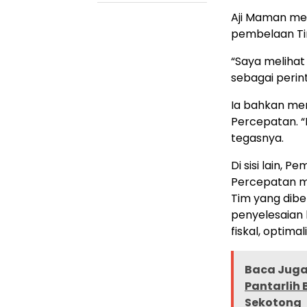
Aji Maman men
pembelaan Tim
“Saya melihat
sebagai perin
Ia bahkan men
Percepatan. “
tegasnya.
Di sisi lain, 
Percepatan m
Tim yang dib
penyelesaian 
fiskal, optima
Baca Juga 
Pantarlih 
Sekotong