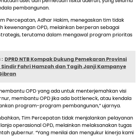
ataan aset dan pemetaan fiskal daerah, yang selama
endala pembangunan.
im Percepatan, Adhar Hakim, menegaskan tim tidak
ih kewenangan OPD, melainkan berperan sebagai
trategis, terutama dalam mengawal program prioritas
:
DPRD NTB Kompak Dukung Pemekaran Provinsi
Sindir Fahri Hamzah dan Tagih Janji Kampanye
Gibran
membantu OPD yang ada untuk menterjemahkan visi
rnur, membantu OPD jika ada bottleneck, atau kendala
ankan program-program pembangunan,” ujarnya.
ahkan, Tim Percepatan tidak menjalankan pelayanan
elanja operasional OPD, melainkan melaksanakan tugas
ntah gubernur. “Yang menilai dan mengukur kinerja kami