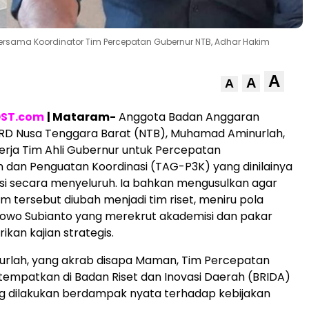
ersama Koordinator Tim Percepatan Gubernur NTB, Adhar Hakim
A
A
A
ST.com
| Mataram-
Anggota Badan Anggaran
RD Nusa Tenggara Barat (NTB), Muhamad Aminurlah,
erja Tim Ahli Gubernur untuk Percepatan
dan Penguatan Koordinasi (TAG-P3K) yang dinilainya
asi secara menyeluruh. Ia bahkan mengusulkan agar
m tersebut diubah menjadi tim riset, meniru pola
bowo Subianto yang merekrut akademisi dan pakar
kan kajian strategis.
urlah, yang akrab disapa Maman, Tim Percepatan
tempatkan di Badan Riset dan Inovasi Daerah (BRIDA)
ng dilakukan berdampak nyata terhadap kebijakan