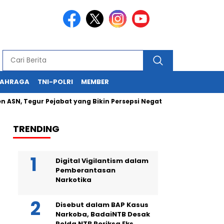
LAHRAGA
TNI-POLRI
MEMBER
gur Pejabat yang Bikin Persepsi Negatif
Kapolda NTB Hadi 
TRENDING
Digital Vigilantism dalam
Pemberantasan
Narkotika
Disebut dalam BAP Kasus
Narkoba, BadaiNTB Desak
Polda NTB Periksa Eks