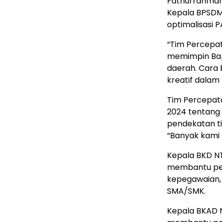
Fathurrahman
Kepala BPSDM,
optimalisasi P
“Tim Percepa
memimpin Bap
daerah. Cara
kreatif dalam 
Tim Percepat
2024 tentang 
pendekatan t
“Banyak kami 
Kepala BKD NT
membantu pen
kepegawaian,
SMA/SMK.
Kepala BKAD 