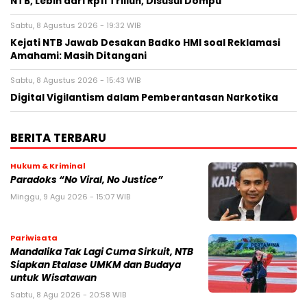
NTB, Lebih dari Rp11 Triliun, Disusul Dompu
Sabtu, 8 Agustus 2026 - 19:32 WIB
Kejati NTB Jawab Desakan Badko HMI soal Reklamasi
Amahami: Masih Ditangani
Sabtu, 8 Agustus 2026 - 15:43 WIB
Digital Vigilantism dalam Pemberantasan Narkotika
BERITA TERBARU
Hukum & Kriminal
Paradoks “No Viral, No Justice”
Minggu, 9 Agu 2026 - 15:07 WIB
Pariwisata
Mandalika Tak Lagi Cuma Sirkuit, NTB
Siapkan Etalase UMKM dan Budaya
untuk Wisatawan
Sabtu, 8 Agu 2026 - 20:58 WIB