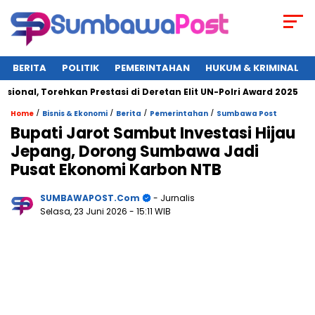
BERITA
POLITIK
PEMERINTAHAN
HUKUM & KRIMINAL
, Torehkan Prestasi di Deretan Elit UN-Polri Award 2025
Wa
/
/
/
/
Home
Bisnis & Ekonomi
Berita
Pemerintahan
Sumbawa Post
Bupati Jarot Sambut Investasi Hijau
Jepang, Dorong Sumbawa Jadi
Pusat Ekonomi Karbon NTB
SUMBAWAPOST.com
- Jurnalis
Selasa, 23 Juni 2026
- 15:11 WIB