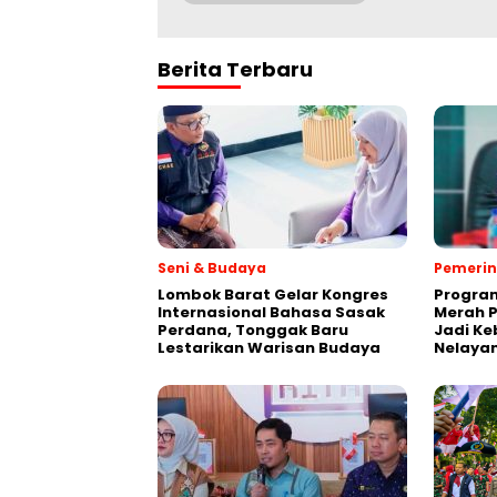
Berita Terbaru
Seni & Budaya
Pemeri
Lombok Barat Gelar Kongres
Progra
Internasional Bahasa Sasak
Merah P
Perdana, Tonggak Baru
Jadi K
Lestarikan Warisan Budaya
Nelaya