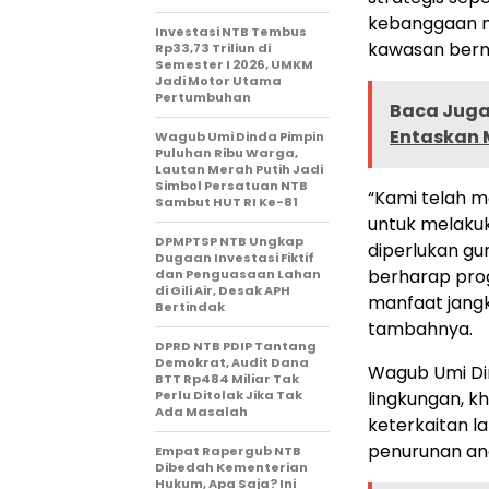
kebanggaan m
Investasi NTB Tembus
kawasan bernil
Rp33,73 Triliun di
Semester I 2026, UMKM
Jadi Motor Utama
Pertumbuhan
Baca Juga 
Entaskan 
Wagub Umi Dinda Pimpin
Puluhan Ribu Warga,
Lautan Merah Putih Jadi
Simbol Persatuan NTB
“Kami telah m
Sambut HUT RI Ke-81
untuk melakuk
DPMPTSP NTB Ungkap
diperlukan gu
Dugaan Investasi Fiktif
berharap pro
dan Penguasaan Lahan
di Gili Air, Desak APH
manfaat jangk
Bertindak
tambahnya.
DPRD NTB PDIP Tantang
Demokrat, Audit Dana
Wagub Umi Di
BTT Rp484 Miliar Tak
Perlu Ditolak Jika Tak
lingkungan, kh
Ada Masalah
keterkaitan 
penurunan ang
Empat Rapergub NTB
Dibedah Kementerian
Hukum, Apa Saja? Ini