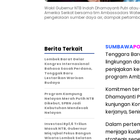
Wakil Gubernur NTB Indah Dhamayanti Putri ata
Amerika Serikat bersama tim Ambassadors Water
pengelolaan sumber daya air, dampak pertamban
SUMBAWA
PO
Berita Terkait
Tenggara Bar
Lombok Barat Gelar
lingkungan da
Kongres Internasional
penjajakan ke
Bahasa Sasak Perdana,
Tonggak Baru
program Amba
Lestarikan Warisan
Budaya
Komitmen ter
Program Kampung
Dhamayanti Pu
Nelayan Merah Putih NTB
Dikebut, SPBN Jadi
kunjungan Kon
Kebutuhan Mendesak
kerjanya, Seni
Nelayan
Dalam pertem
Investasi Rp1,6 Triliun
Masuk NTB, Gubernur
menjaga kuali
Miq Iqbal Fokus Bangun
Wisata Lombok Selatan
strategis sep