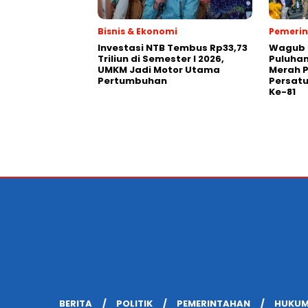
Bisnis & Ekonomi
Pemeri
Investasi NTB Tembus Rp33,73
Wagub 
Triliun di Semester I 2026,
Puluhan
UMKM Jadi Motor Utama
Merah P
Pertumbuhan
Persatu
Ke-81
BERITA
POLITIK
PEMERINTAHAN
HUKUM