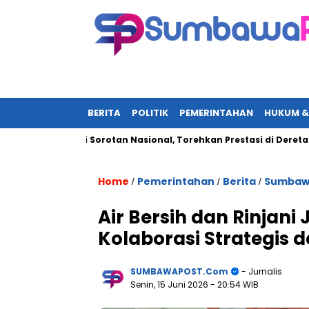
BERITA
POLITIK
PEMERINTAHAN
HUKUM &
ali Jadi Sorotan Nasional, Torehkan Prestasi di Deretan Elit U
Home
Pemerintahan
Berita
Sumbaw
/
/
/
Air Bersih dan Rinjani
Kolaborasi Strategis 
SUMBAWAPOST.com
- Jurnalis
Senin, 15 Juni 2026
- 20:54 WIB