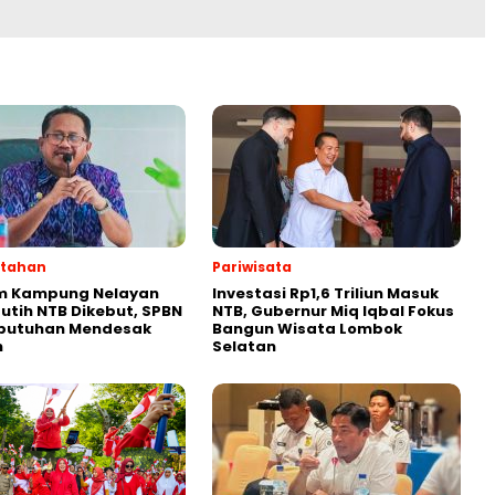
ntahan
Pariwisata
m Kampung Nelayan
Investasi Rp1,6 Triliun Masuk
utih NTB Dikebut, SPBN
NTB, Gubernur Miq Iqbal Fokus
ebutuhan Mendesak
Bangun Wisata Lombok
n
Selatan