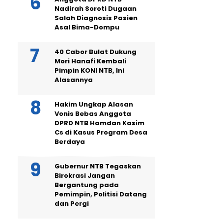
Nadirah Soroti Dugaan
Salah Diagnosis Pasien
Asal Bima-Dompu
40 Cabor Bulat Dukung
Mori Hanafi Kembali
Pimpin KONI NTB, Ini
Alasannya
Hakim Ungkap Alasan
Vonis Bebas Anggota
DPRD NTB Hamdan Kasim
Cs di Kasus Program Desa
Berdaya
Gubernur NTB Tegaskan
Birokrasi Jangan
Bergantung pada
Pemimpin, Politisi Datang
dan Pergi