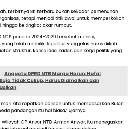
rah, terbitnya SK terbaru bukan sekadar pemenuhan
organisasi, tetapi menjadi titik awal untuk memperkokoh
ai hingga ke tingkat akar rumput.
NTB periode 2024-2029 tersebut menilai,
ang telah memiliki legalitas yang jelas harus diikuti
an struktur, konsolidasi kader, dan kerja politik yang
:
Anggota DPRD NTB Marga Harun: Hafal
 Saja Tidak Cukup, Harus Diamalkan dan
sasikan
, mari kita rapatkan barisan untuk membesarkan Bulan
beda pandangan itu hal biasa,” ujarnya.
ris Wilayah GP Ansor NTB, Arman Anwar, itu menegaskan
dasi internal menjadi fondasi utama dalam