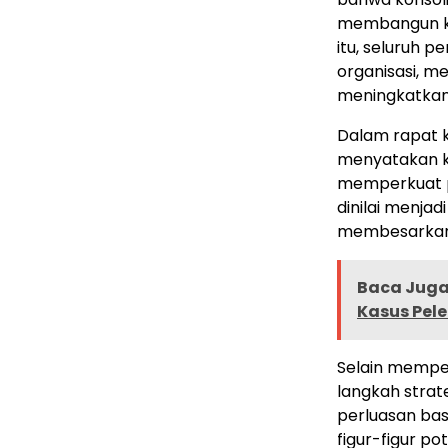
membangun kem
itu, seluruh 
organisasi, m
meningkatkan
Dalam rapat k
menyatakan k
memperkuat pa
dinilai menjad
membesarkan B
Baca Juga 
Kasus Pel
Selain mempe
langkah strat
perluasan bas
figur-figur po