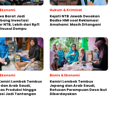
& Ekonomi
Hukum & Kriminal
a Barat Jadi
Kejati NTB Jawab Desakan
bang Investasi
Badko HMI soal Reklamasi
r NTB, Lebih dari Rp11
Amahami: Masih Ditangani
, Disusul Dompu
& Ekonomi
Bisnis & Ekonomi
Kemiri Lombok Tembus
Kemiri Lombok Tembus
dan Arab Saudi,
Jepang dan Arab Saudi,
as Produksi hingga
Ratusan Perempuan Desa Ikut
kasi Jadi Tantangan
Diberdayakan