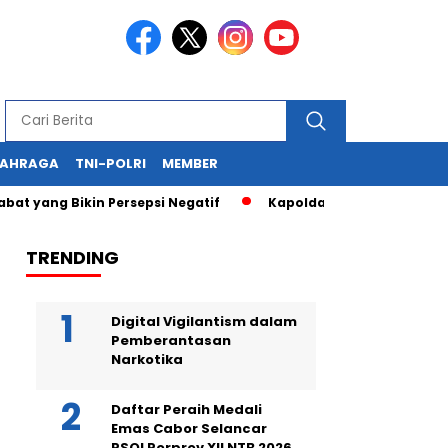
LAHRAGA
TNI-POLRI
MEMBER
 Bikin Persepsi Negatif
Kapolda NTB Hadi Gunawan Kembali
TRENDING
Digital Vigilantism dalam
Pemberantasan
Narkotika
Daftar Peraih Medali
Emas Cabor Selancar
PSOI Porprov XII NTB 2026,