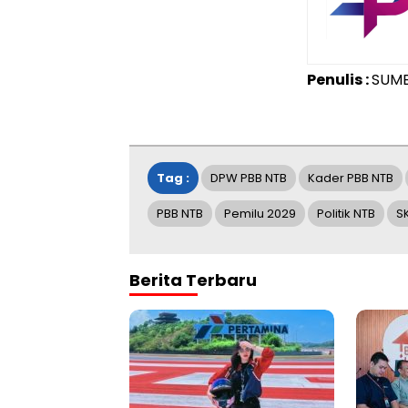
Penulis :
SUM
Tag :
DPW PBB NTB
Kader PBB NTB
PBB NTB
Pemilu 2029
Politik NTB
S
Berita Terbaru