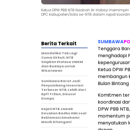
Ketua DPW PBB NTB Nadirah Al-Habsyi memimpin 
DPC kabupaten/kota se-NTB dalam rapat koordinas
SUMBAWA
PO
Berita Terkait
Tenggara Bara
Mandalika Tak Lagi
menghadapi P
Cuma Sirkuit, NTB
kepengurusan
Siapkan Etalase UMKM
dan Budaya untuk
Ketua DPW PB
Wisatawan
membangun ke
Sumbawa Barat Jadi
Bulan Bintang 
Penyumbang Investasi
Terbesar NTB, Lebih dari
Rp11 Triliun, Disusul
Komitmen ter
Dompu
koordinasi da
DPW PBB NTB, 
Kejati NTB Jawab
Desakan Badko HMI soal
momentum pent
Reklamasi Amahami:
Masih Ditangani
menyatukan la
depan.