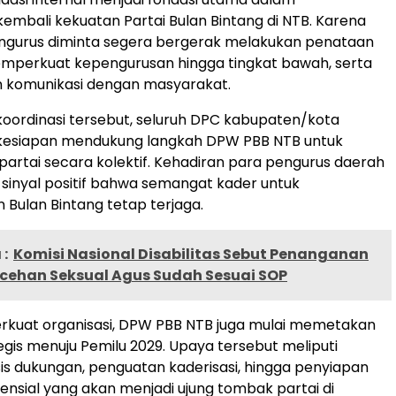
bali kekuatan Partai Bulan Bintang di NTB. Karena
pengurus diminta segera bergerak melakukan penataan
emperkuat kepengurusan hingga tingkat bawah, serta
 komunikasi dengan masyarakat.
oordinasi tersebut, seluruh DPC kabupaten/kota
esiapan mendukung langkah DPW PBB NTB untuk
rtai secara kolektif. Kehadiran para pengurus daerah
i sinyal positif bahwa semangat kader untuk
ulan Bintang tetap terjaga.
:
Komisi Nasional Disabilitas Sebut Penanganan
ecehan Seksual Agus Sudah Sesuai SOP
rkuat organisasi, DPW PBB NTB juga mulai memetakan
egis menuju Pemilu 2029. Upaya tersebut meliputi
is dukungan, penguatan kaderisasi, hingga penyiapan
tensial yang akan menjadi ujung tombak partai di