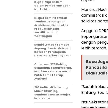
Digital Vigilantism
dalam Pemberantasan
Menurut Nadi
Narkotika
administrasi 
Ekspor Kemiri Lombok
soliditas part
Tembus Jepang dan
Arab Saudi, Kapasitas
Produksi hingga
Anggota DPRD 
Sertifikasi Jadi
kepengurusan y
Tantangan
dengan penguat
Kemiri Lombok Tembus
lebih terarah.
Jepang dan Arab Saudi,
Ratusan Perempuan
Desa Ikut Diberdayakan
Baca Juga 
Gubernur NTB Keliling
Pancasila
Sembalun Temui Warga,
Bagikan Bendera Merah
Diaktuali
Putih Sambil Serap
Aspirasi
“Sudah keluar
267 Balita di Taliwang
Masih Stunting,
Bintang. Soal 
Sumbawa Barat Genjot
Intervensi
Istri Sekreta
bahwa konsoli