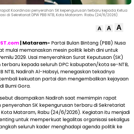
rapat Koordinasi penyerahan SK kepengurusan terbaru kepada Ketua
i di Sekretariat DPW PBB NTB, Kota Mataram. Rabu (24/6/2026).
A
A
A
ST.com
| Mataram-
Partai Bulan Bintang (PBB) Nusa
t mulai memanaskan mesin politik lebih dini untuk
emilu 2029. Usai menyerahkan Surat Keputusan (SK)
 terbaru kepada seluruh DPC kabupaten/kota se-NTB,
B NTB, Nadirah Al-Habsyi, menegaskan tekadnya
mbali kekuatan partai dan mengembalikan kejayaan
di Bumi Gora.
sebut disampaikan Nadirah saat memimpin rapat
n penyerahan SK kepengurusan terbaru di Sekretariat
Kota Mataram, Rabu (24/6/2026). Kegiatan itu menjadi
ing untuk memperkuat legalitas organisasi sekaligus
ngkah seluruh kader menghadapi agenda politik ke