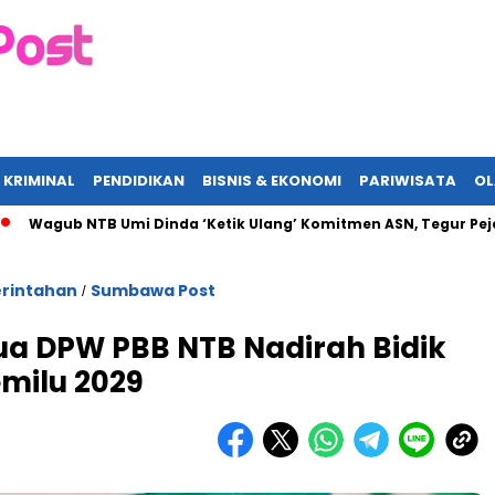
 KRIMINAL
PENDIDIKAN
BISNIS & EKONOMI
PARIWISATA
O
b NTB Umi Dinda ‘Ketik Ulang’ Komitmen ASN, Tegur Pejabat yang
rintahan
Sumbawa Post
/
ua DPW PBB NTB Nadirah Bidik
milu 2029