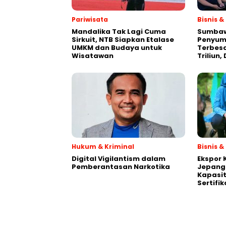
Pariwisata
Bisnis 
Mandalika Tak Lagi Cuma
Sumbaw
Sirkuit, NTB Siapkan Etalase
Penyum
UMKM dan Budaya untuk
Terbesa
Wisatawan
Triliun
Hukum & Kriminal
Bisnis 
Digital Vigilantism dalam
Ekspor 
Pemberantasan Narkotika
Jepang 
Kapasit
Sertifi