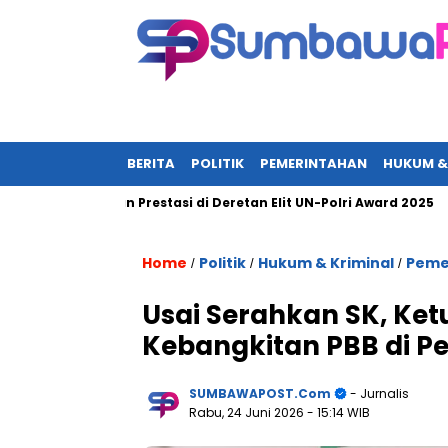
BERITA
POLITIK
PEMERINTAHAN
HUKUM &
 Torehkan Prestasi di Deretan Elit UN-Polri Award 2025
Wagu
Home
Politik
Hukum & Kriminal
Peme
/
/
/
Usai Serahkan SK, Ket
Kebangkitan PBB di Pe
SUMBAWAPOST.com
- Jurnalis
Rabu, 24 Juni 2026
- 15:14 WIB