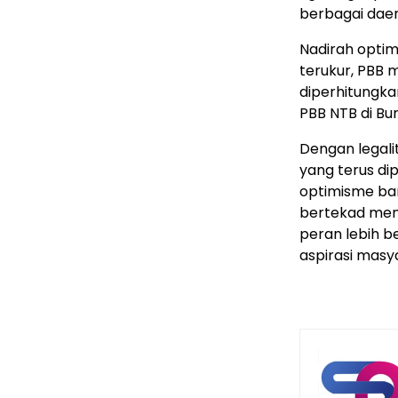
berbagai daer
Nadirah optimi
terukur, PBB 
diperhitungka
PBB NTB di Bu
Dengan legali
yang terus di
optimisme bar
bertekad mem
peran lebih 
aspirasi masy