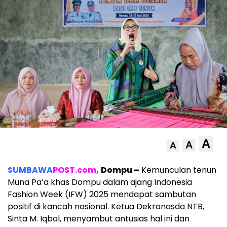
A
A
A
SUMBAWA
POST.com,
Dompu –
Kemunculan tenun
Muna Pa’a khas Dompu dalam ajang Indonesia
Fashion Week (IFW) 2025 mendapat sambutan
positif di kancah nasional. Ketua Dekranasda NTB,
Sinta M. Iqbal, menyambut antusias hal ini dan