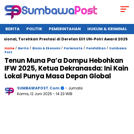
BERITA
POLITIK
PEMERINTAHAN
HUKUM & KRIMINAL
l, Torehkan Prestasi di Deretan Elit UN-Polri Award 2025
W
/
/
/
/
/
Home
Berita
Bisnis & Ekonomi
Pariwisata
Pendidikan
Sumbawa
Post
Tenun Muna Pa’a Dompu Hebohkan
IFW 2025, Ketua Dekranasda: Ini Kain
Lokal Punya Masa Depan Global
SUMBAWAPOST.com
- Jurnalis
Kamis, 12 Juni 2025
- 14:23 WIB