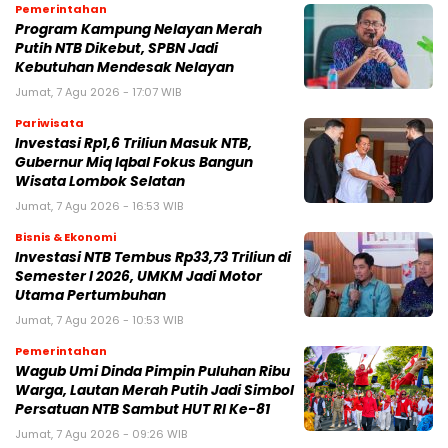
Pemerintahan
Program Kampung Nelayan Merah
Putih NTB Dikebut, SPBN Jadi
Kebutuhan Mendesak Nelayan
Jumat, 7 Agu 2026 - 17:07 WIB
Pariwisata
Investasi Rp1,6 Triliun Masuk NTB,
Gubernur Miq Iqbal Fokus Bangun
Wisata Lombok Selatan
Jumat, 7 Agu 2026 - 16:53 WIB
Bisnis & Ekonomi
Investasi NTB Tembus Rp33,73 Triliun di
Semester I 2026, UMKM Jadi Motor
Utama Pertumbuhan
Jumat, 7 Agu 2026 - 10:53 WIB
Pemerintahan
Wagub Umi Dinda Pimpin Puluhan Ribu
Warga, Lautan Merah Putih Jadi Simbol
Persatuan NTB Sambut HUT RI Ke-81
Jumat, 7 Agu 2026 - 09:26 WIB