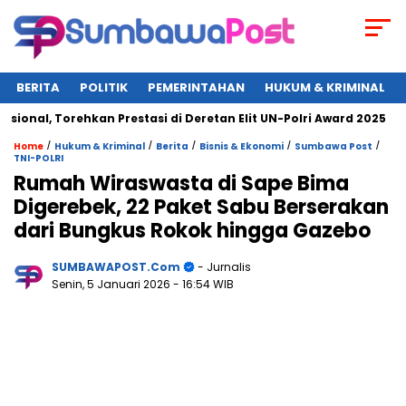
BERITA
POLITIK
PEMERINTAHAN
HUKUM & KRIMINAL
l, Torehkan Prestasi di Deretan Elit UN-Polri Award 2025
W
/
/
/
/
/
Home
Hukum & Kriminal
Berita
Bisnis & Ekonomi
Sumbawa Post
TNI-POLRI
Rumah Wiraswasta di Sape Bima
Digerebek, 22 Paket Sabu Berserakan
dari Bungkus Rokok hingga Gazebo
SUMBAWAPOST.com
- Jurnalis
Senin, 5 Januari 2026
- 16:54 WIB