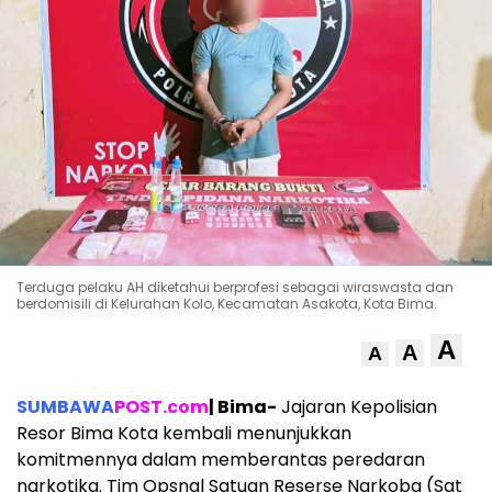
Terduga pelaku AH diketahui berprofesi sebagai wiraswasta dan
berdomisili di Kelurahan Kolo, Kecamatan Asakota, Kota Bima.
A
A
A
SUMBAWA
POST.com
| Bima-
Jajaran Kepolisian
Resor Bima Kota kembali menunjukkan
komitmennya dalam memberantas peredaran
narkotika. Tim Opsnal Satuan Reserse Narkoba (Sat