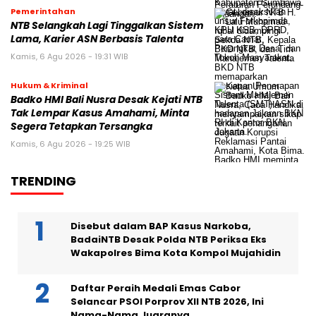
Pemerintahan
NTB Selangkah Lagi Tinggalkan Sistem
Lama, Karier ASN Berbasis Talenta
Kamis, 6 Agu 2026 - 19:31 WIB
Hukum & Kriminal
Badko HMI Bali Nusra Desak Kejati NTB
Tak Lempar Kasus Amahami, Minta
Segera Tetapkan Tersangka
Kamis, 6 Agu 2026 - 19:25 WIB
TRENDING
Disebut dalam BAP Kasus Narkoba,
BadaiNTB Desak Polda NTB Periksa Eks
Wakapolres Bima Kota Kompol Mujahidin
Daftar Peraih Medali Emas Cabor
Selancar PSOI Porprov XII NTB 2026, Ini
Nama-Nama Juaranya