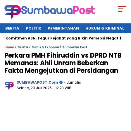
BERITA
POLITIK
PEMERINTAHAN
HUKUM & KRIMINAL
omitmen ASN, Tegur Pejabat yang Bikin Persepsi Negatif
Ka
/
/
/
Home
Berita
Bisnis & Ekonomi
Sumbawa Post
Perkara PMH Fihiruddin vs DPRD NTB
Memanas: Ahli Unram Beberkan
Fakta Mengejutkan di Persidangan
SUMBAWAPOST.com
- Jurnalis
Selasa, 29 Juli 2025
- 12:23 WIB