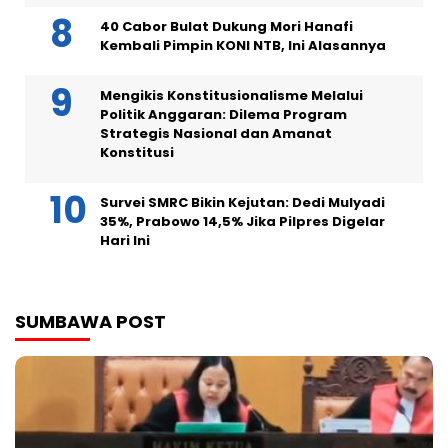
40 Cabor Bulat Dukung Mori Hanafi
Kembali Pimpin KONI NTB, Ini Alasannya
Mengikis Konstitusionalisme Melalui
Politik Anggaran: Dilema Program
Strategis Nasional dan Amanat
Konstitusi
Survei SMRC Bikin Kejutan: Dedi Mulyadi
35%, Prabowo 14,5% Jika Pilpres Digelar
Hari Ini
SUMBAWA POST