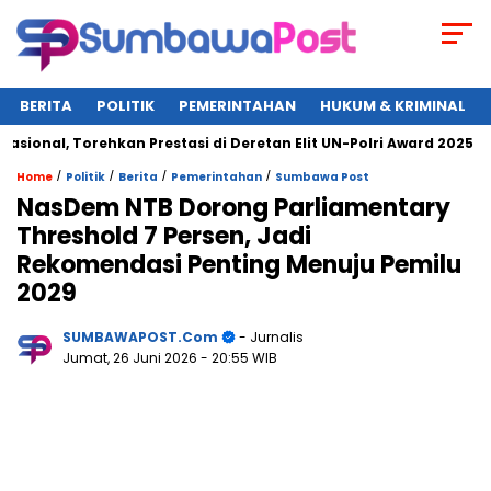
BERITA
POLITIK
PEMERINTAHAN
HUKUM & KRIMINAL
l, Torehkan Prestasi di Deretan Elit UN-Polri Award 2025
W
/
/
/
/
Home
Politik
Berita
Pemerintahan
Sumbawa Post
NasDem NTB Dorong Parliamentary
Threshold 7 Persen, Jadi
Rekomendasi Penting Menuju Pemilu
2029
SUMBAWAPOST.com
- Jurnalis
Jumat, 26 Juni 2026
- 20:55 WIB