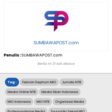
SUMBAWAPOST.com
Penulis :
SUMBAWAPOST.com
Berita ini 31 kali dibaca
Tag :
Febrian Dephum MIO
Jurnalis NTB
Media Online NTB
Media Siber Indonesia
MIO Indonesia
MIO NTB
Organisasi Media
Profesionalisme Media
Syuryadin Sekwil MIO