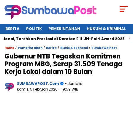
BERITA
POLITIK
PEMERINTAHAN
HUKUM & KRIMINAL
 Torehkan Prestasi di Deretan Elit UN-Polri Award 2025
Wag
/
/
/
/
Home
Pemerintahan
Berita
Bisnis & Ekonomi
Sumbawa Post
Gubernur NTB Tegaskan Komitmen
Program MBG, Serap 31.509 Tenaga
Kerja Lokal dalam 10 Bulan
SUMBAWAPOST.com
- Jurnalis
Kamis, 5 Februari 2026
- 19:59 WIB