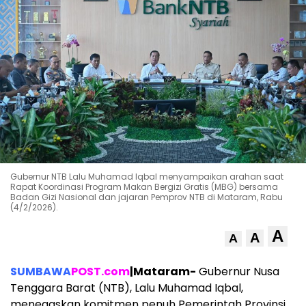
Gubernur NTB Lalu Muhamad Iqbal menyampaikan arahan saat
Rapat Koordinasi Program Makan Bergizi Gratis (MBG) bersama
Badan Gizi Nasional dan jajaran Pemprov NTB di Mataram, Rabu
(4/2/2026).
A
A
A
SUMBAWA
POST.com
|Mataram-
Gubernur Nusa
Tenggara Barat (NTB), Lalu Muhamad Iqbal,
menegaskan komitmen penuh Pemerintah Provinsi