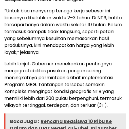
“Untuk bisa menyerap tenaga kerja sebesar ini
biasanya dibutuhkan waktu 2–3 tahun. Di NTB, hal itu
tercapai hanya dalam waktu sekitar 10 bulan. Belum
termasuk dampak tidak langsung, seperti petani
yang sebelumnya kesulitan memasarkan hasil
produksinya, kini mendapatkan harga yang lebih
layak,” jelasnya.
Lebih lanjut, Gubernur menekankan pentingnya
menjaga stabilitas pasokan pangan seiring
meningkatnya permintaan akibat implementasi
Program MBG. Tantangan tersebut semakin
kompleks mengingat kondisi geografis NTB yang
memiliki lebih dari 200 pulau berpenghuni, termasuk
wilayah tertinggal, terdepan, dan terluar (3T).
Baca Juga :
Rencana Beasiswa 10 Ribu Ke
Dalam dan Luar Negeri Zul-Uhel, Ini Sumber