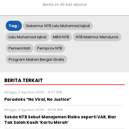
Berita ini 46 kali dibaca
Tag :
Gubernur NTB Lalu Muhamad Iqbal
Lalu Muhamad Iqbal
MBG NTB
NTB Makmur Mendunia
Pemerintah
Pemprov NTB
Program Makan Bergizi Gratis
BERITA TERKAIT
Minggu, 9 Agustus 2026 - 15:07 WIB
Paradoks “No Viral, No Justice”
Minggu, 9 Agustus 2026 - 10:04 WIB
Sekda NTB Sebut Manajemen Risiko seperti VAR, Biar
Tak Salah Kasih ‘Kartu Merah’