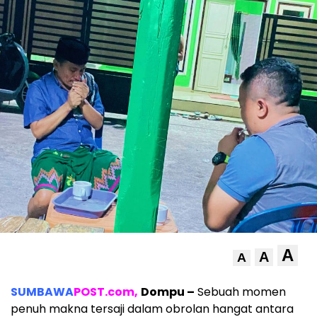
A
A
A
SUMBAWA
POST.com,
Dompu –
Sebuah momen
penuh makna tersaji dalam obrolan hangat antara