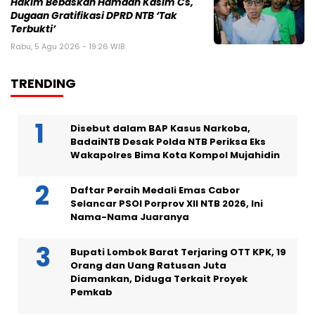
Hakim Bebaskan Hamdan Kasim Cs,
Dugaan Gratifikasi DPRD NTB ‘Tak
Terbukti’
Rabu, 5 Agu 2026 - 19:26 WIB
TRENDING
Disebut dalam BAP Kasus Narkoba,
BadaiNTB Desak Polda NTB Periksa Eks
Wakapolres Bima Kota Kompol Mujahidin
Daftar Peraih Medali Emas Cabor
Selancar PSOI Porprov XII NTB 2026, Ini
Nama-Nama Juaranya
Bupati Lombok Barat Terjaring OTT KPK, 19
Orang dan Uang Ratusan Juta
Diamankan, Diduga Terkait Proyek
Pemkab