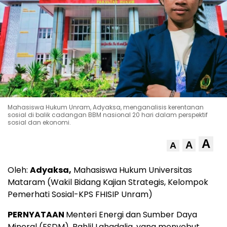
Mahasiswa Hukum Unram, Adyaksa, menganalisis kerentanan
sosial di balik cadangan BBM nasional 20 hari dalam perspektif
sosial dan ekonomi.
A
A
A
Oleh:
Adyaksa,
Mahasiswa Hukum Universitas
Mataram (Wakil Bidang Kajian Strategis, Kelompok
Pemerhati Sosial-KPS FHISIP Unram)
PERNYATAAN
Menteri Energi dan Sumber Daya
Mineral (ESDM), Bahlil Lahadalia, yang menyebut