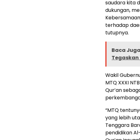
saudara kita
dukungan, me
Kebersamaan l
terhadap dae
tutupnya.
Baca Juga 
Tegaskan 
Wakil Gubernu
MTQ XXXI NTB 
Qur’an sebaga
perkembanga
“MTQ tentunya
yang lebih u
Tenggara Bar
pendidikan Al