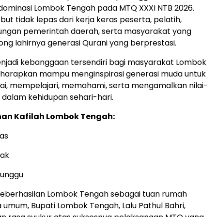
ominasi Lombok Tengah pada MTQ XXXI NTB 2026.
ut tidak lepas dari kerja keras peserta, pelatih,
ungan pemerintah daerah, serta masyarakat yang
ng lahirnya generasi Qurani yang berprestasi.
menjadi kebanggaan tersendiri bagi masyarakat Lombok
iharapkan mampu menginspirasi generasi muda untuk
ai, mempelajari, memahami, serta mengamalkan nilai-
n dalam kehidupan sehari-hari.
han Kafilah Lombok Tengah:
mas
rak
erunggu
eberhasilan Lombok Tengah sebagai tuan rumah
ra umum, Bupati Lombok Tengah, Lalu Pathul Bahri,