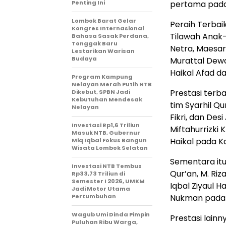
Penting Ini
pertama pada 
Lombok Barat Gelar
Peraih Terbai
Kongres Internasional
Tilawah Anak-
Bahasa Sasak Perdana,
Tonggak Baru
Netra, Maesa
Lestarikan Warisan
Budaya
Murattal Dewas
Haikal Afad da
Program Kampung
Nelayan Merah Putih NTB
Prestasi terb
Dikebut, SPBN Jadi
Kebutuhan Mendesak
tim Syarhil Qu
Nelayan
Fikri, dan De
Investasi Rp1,6 Triliun
Miftahurrizki 
Masuk NTB, Gubernur
Haikal pada Kal
Miq Iqbal Fokus Bangun
Wisata Lombok Selatan
Sementara itu, 
Investasi NTB Tembus
Qur’an, M. Riz
Rp33,73 Triliun di
Semester I 2026, UMKM
Iqbal Ziyaul H
Jadi Motor Utama
Pertumbuhan
Nukman pada k
Wagub Umi Dinda Pimpin
Prestasi lain
Puluhan Ribu Warga,