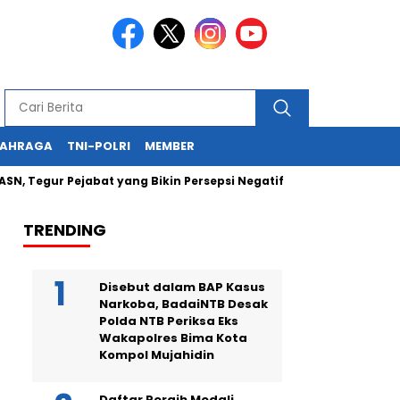
LAHRAGA
TNI-POLRI
MEMBER
r Pejabat yang Bikin Persepsi Negatif
Kapolda NTB Hadi Gu
TRENDING
Disebut dalam BAP Kasus
Narkoba, BadaiNTB Desak
Polda NTB Periksa Eks
Wakapolres Bima Kota
Kompol Mujahidin
Daftar Peraih Medali