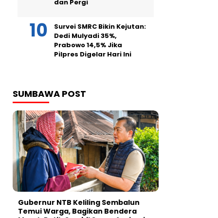
dan Pergi
Survei SMRC Bikin Kejutan:
Dedi Mulyadi 35%,
Prabowo 14,5% Jika
Pilpres Digelar Hari Ini
SUMBAWA POST
Gubernur NTB Keliling Sembalun
Temui Warga, Bagikan Bendera