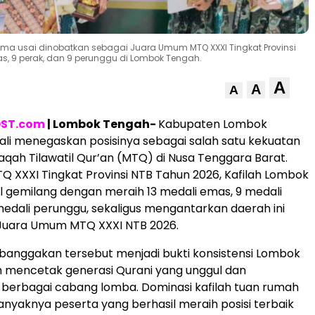
ma usai dinobatkan sebagai Juara Umum MTQ XXXI Tingkat Provinsi
s, 9 perak, dan 9 perunggu di Lombok Tengah.
A
A
A
ST.com
| Lombok Tengah-
Kabupaten Lombok
li menegaskan posisinya sebagai salah satu kekuatan
ah Tilawatil Qur’an (MTQ) di Nusa Tenggara Barat.
Q XXXI Tingkat Provinsi NTB Tahun 2026, Kafilah Lombok
 gemilang dengan meraih 13 medali emas, 9 medali
medali perunggu, sekaligus mengantarkan daerah ini
 Juara Umum MTQ XXXI NTB 2026.
banggakan tersebut menjadi bukti konsistensi Lombok
 mencetak generasi Qurani yang unggul dan
i berbagai cabang lomba. Dominasi kafilah tuan rumah
banyaknya peserta yang berhasil meraih posisi terbaik