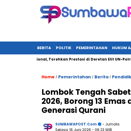
BERITA
POLITIK
PEMERINTAHAN
HUKUM &
tan Nasional, Torehkan Prestasi di Deretan Elit UN-Polri Award 
Home
Pemerintahan
Berita
Pendidi
/
/
/
Lombok Tengah Sabet
2026, Borong 13 Emas
Generasi Qurani
SUMBAWAPOST.com
- Jurnalis
Selasa, 16 Juni 2026
- 06:23 WIB