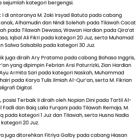
sejumlah kategori bergengsi.
k I di antaranya M. Zaki Irsyad Batuta pada cabang
anak, Alhamudin dan Nindi Solehah pada Tilawah Cacat
rah pada Tilawah Dewasa, Wawan Hardian pada Qira’at
a, Iqbal Ali Fikri pada kategori 20 Juz, serta Muhamad
n Salwa Salsabila pada kategori 30 Juz.
aik juga diraih Ary Pratama pada cabang Bahasa Inggris,
r’an yang dipimpin Febrian Arsi Paturrizki, Zian Hardian
si Ayu Armita Sari pada kategori Naskah, Muhammad
Khairi pada Karya Tulis Ilmiah Al-Qur’an, serta M. Fikrian
igrafi Digital.
posisi Terbaik II diraih oleh Nopian Dini pada Tartil Al-
al Fadli dan Baiq Laila Furqani pada Tilawah Remaja, M.
aq pada kategori 1 Juz dan Tilawah, serta Husna Nadia
ategori 20 Juz.
nya juga ditorehkan Fitriya Galby pada cabang Hiasan