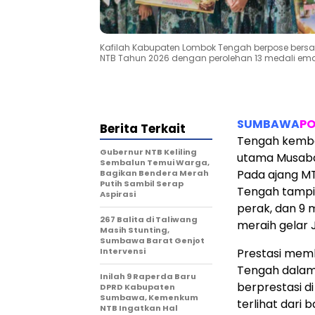
Kafilah Kabupaten Lombok Tengah berpose bersa
NTB Tahun 2026 dengan perolehan 13 medali ema
SUMBAWA
PO
Berita Terkait
Tengah kemba
Gubernur NTB Keliling
utama Musabaq
Sembalun Temui Warga,
Pada ajang MT
Bagikan Bendera Merah
Putih Sambil Serap
Tengah tampil
Aspirasi
perak, dan 9 
267 Balita di Taliwang
meraih gelar
Masih Stunting,
Sumbawa Barat Genjot
Intervensi
Prestasi mem
Tengah dalam
Inilah 9 Raperda Baru
berprestasi d
DPRD Kabupaten
Sumbawa, Kemenkum
terlihat dari 
NTB Ingatkan Hal