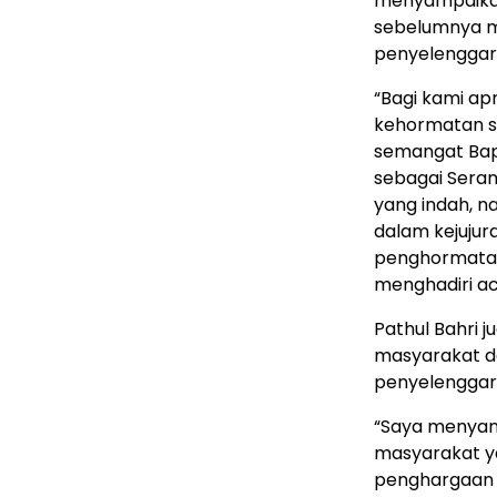
menyampaikan
sebelumnya m
penyelenggara
“Bagi kami ap
kehormatan s
semangat Bap
sebagai Seram
yang indah, 
dalam kejujur
penghormatan
menghadiri a
Pathul Bahri 
masyarakat d
penyelenggar
“Saya menyam
masyarakat ya
penghargaan 