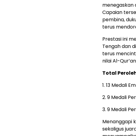
menegaskan d
Capaian terseb
pembina, duk
terus mendoro
Prestasi ini 
Tengah dan d
terus mencint
nilai Al-Qur’a
Total Perole
1. 13 Medali E
2. 9 Medali Pe
3. 9 Medali P
Menanggapi k
sekaligus jua