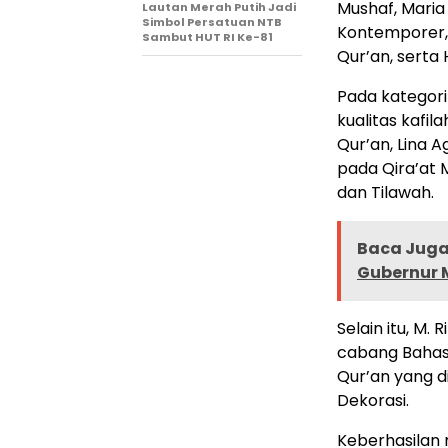
Mushaf, Maria 
Lautan Merah Putih Jadi
Simbol Persatuan NTB
Kontemporer, B
Sambut HUT RI Ke-81
Qur’an, serta 
Pada kategori
kualitas kafil
Qur’an, Lina 
pada Qira’at M
dan Tilawah.
Baca Juga 
Gubernur M
Selain itu, M.
cabang Bahasa
Qur’an yang d
Dekorasi.
Keberhasilan 