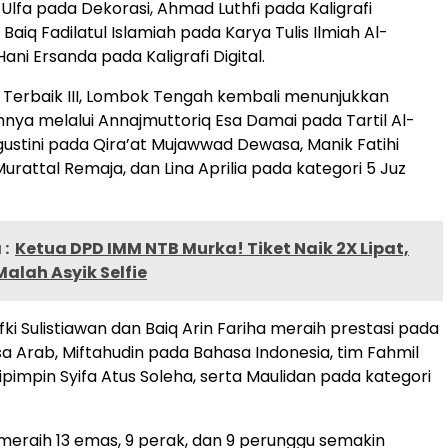
Ulfa pada Dekorasi, Ahmad Luthfi pada Kaligrafi
aiq Fadilatul Islamiah pada Karya Tulis Ilmiah Al-
Hani Ersanda pada Kaligrafi Digital.
 Terbaik III, Lombok Tengah kembali menunjukkan
ahnya melalui Annajmuttoriq Esa Damai pada Tartil Al-
Agustini pada Qira’at Mujawwad Dewasa, Manik Fatihi
urattal Remaja, dan Lina Aprilia pada kategori 5 Juz
:
Ketua DPD IMM NTB Murka! Tiket Naik 2X Lipat,
alah Asyik Selfie
 Rifki Sulistiawan dan Baiq Arin Fariha meraih prestasi pada
 Arab, Miftahudin pada Bahasa Indonesia, tim Fahmil
ipimpin Syifa Atus Soleha, serta Maulidan pada kategori
meraih 13 emas, 9 perak, dan 9 perunggu semakin