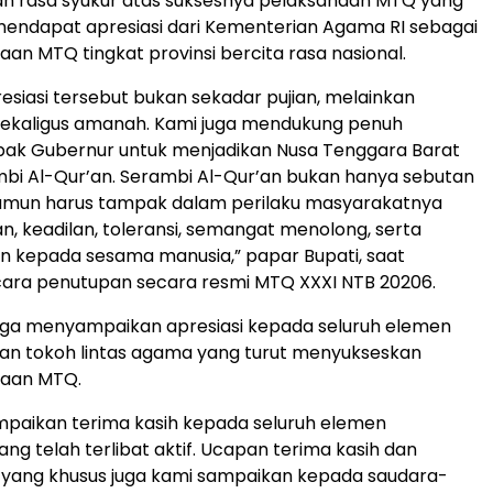
 rasa syukur atas suksesnya pelaksanaan MTQ yang
endapat apresiasi dari Kementerian Agama RI sebagai
an MTQ tingkat provinsi bercita rasa nasional.
resiasi tersebut bukan sekadar pujian, melainkan
ekaligus amanah. Kami juga mendukung penuh
ak Gubernur untuk menjadikan Nusa Tenggara Barat
bi Al-Qur’an. Serambi Al-Qur’an bukan hanya sebutan
namun harus tampak dalam perilaku masyarakatnya
an, keadilan, toleransi, semangat menolong, serta
 kepada sesama manusia,” papar Bupati, saat
cara penutupan secara resmi MTQ XXXI NTB 20206.
juga menyampaikan apresiasi kepada seluruh elemen
an tokoh lintas agama yang turut menyukseskan
aan MTQ.
paikan terima kasih kepada seluruh elemen
ng telah terlibat aktif. Ucapan terima kasih dan
yang khusus juga kami sampaikan kepada saudara-