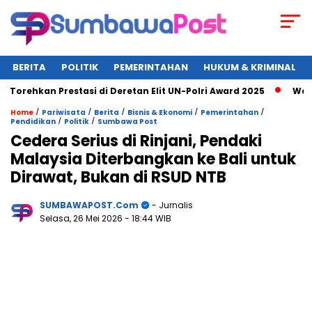
BERITA
POLITIK
PEMERINTAHAN
HUKUM & KRIMINAL
kan Prestasi di Deretan Elit UN-Polri Award 2025
Wagub NTB
/
/
/
/
/
Home
Pariwisata
Berita
Bisnis & Ekonomi
Pemerintahan
/
/
Pendidikan
Politik
Sumbawa Post
Cedera Serius di Rinjani, Pendaki
Malaysia Diterbangkan ke Bali untuk
Dirawat, Bukan di RSUD NTB
SUMBAWAPOST.com
- Jurnalis
Selasa, 26 Mei 2026
- 18:44 WIB